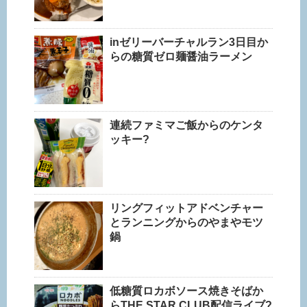
inゼリーバーチャルラン3日目か
らの糖質ゼロ麺醤油ラーメン
連続ファミマご飯からのケンタ
ッキー?
リングフィットアドベンチャー
とランニングからのやまやモツ
鍋
低糖質ロカボソース焼きそばか
らTHE STAR CLUB配信ライブ?