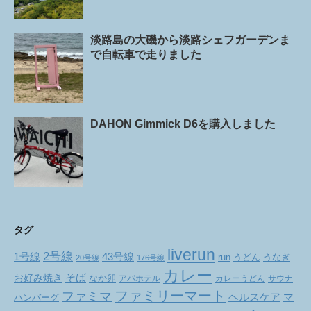
淡路島の大磯から淡路シェフガーデンま
で自転車で走りました
DAHON Gimmick D6を購入しました
タグ
liverun
2号線
1号線
43号線
run
うどん
うなぎ
20号線
176号線
カレー
お好み焼き
そば
なか卯
アパホテル
カレーうどん
サウナ
ファミリーマート
ファミマ
ヘルスケア
マ
ハンバーグ