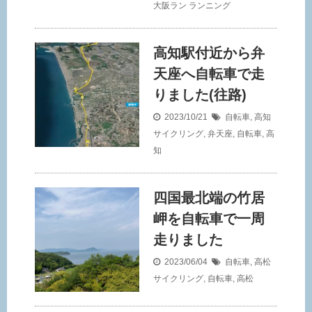
大阪ラン
ランニング
高知駅付近から弁
天座へ自転車で走
りました(往路)
2023/10/21
自転車
,
高知
サイクリング
,
弁天座
,
自転車
,
高
知
四国最北端の竹居
岬を自転車で一周
走りました
2023/06/04
自転車
,
高松
サイクリング
,
自転車
,
高松