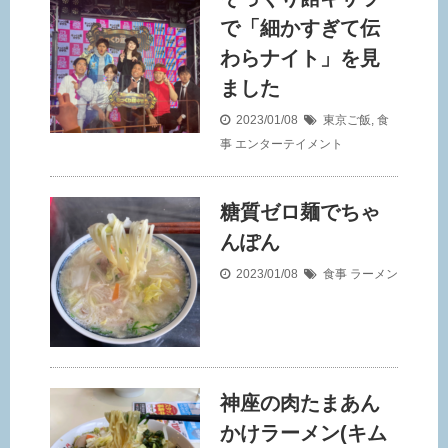
で「細かすぎて伝
わらナイト」を見
ました
2023/01/08
東京ご飯
,
食
事
エンターテイメント
糖質ゼロ麺でちゃ
んぽん
2023/01/08
食事
ラーメン
神座の肉たまあん
かけラーメン(キム