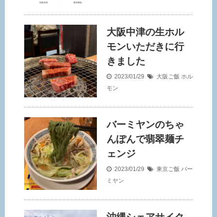
大阪中津の生ホル
モンいただきに行
きました
2023/01/29
大阪ご飯
ホル
モン
バーミヤンのちゃ
んぽんで翡翠麺チ
ェンジ
2023/01/29
東京ご飯
バー
ミヤン