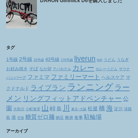
DAHON Gimmick D6を購入しました
タグ
liverun
2号線
1号線
43号線
run
うどん
うなぎ
20号線
176号線
カレー
お好み焼き
そば
なか卯
アパホテル
カレーうどん
サウナ
ファミリーマート
ファミマ
ヘルスケア
マ
ハンバーグ
ランニング
ラー
ライブラン
クドナルド
メン
リングフィットアドベンチャー
公
山
川
海
橋
園
峠
松屋
島
淀川
大和川
小町食堂
淡路
東京~大阪
駐輪場
糖質ゼロ麺
港
食事
舞洲
島
納豆
空港
アーカイブ