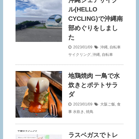
沖縄シェアサイク
ル(HELLO
CYCLING)で沖縄南
部めぐりをしまし
た
2023/01/09
沖縄
,
自転車
サイクリング
,
沖縄
,
自転車
地鶏焼肉 一鳥で水
炊きとポテトサラ
ダ
2023/01/09
大阪ご飯
,
食
事
水炊き
,
焼鳥
ラスベガスでトレ