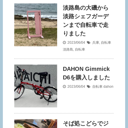
淡路島の大磯から
淡路シェフガーデ
ンまで自転車で走
りました
2023/06/04
兵庫
,
自転車
淡路島
,
自転車
DAHON Gimmick
D6を購入しました
2023/06/04
自転車
dahon
そば処こどらでジ