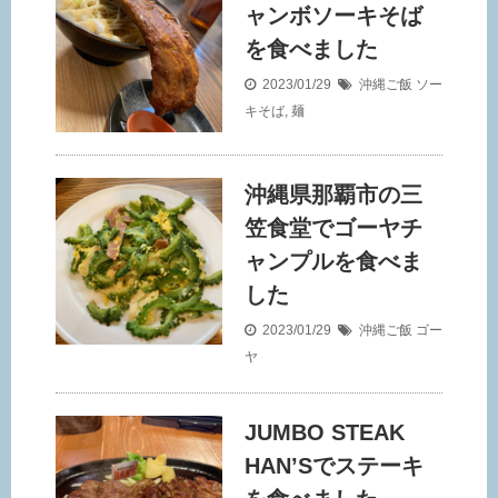
ャンボソーキそば
を食べました
2023/01/29
沖縄ご飯
ソー
キそば
,
麺
沖縄県那覇市の三
笠食堂でゴーヤチ
ャンプルを食べま
した
2023/01/29
沖縄ご飯
ゴー
ヤ
JUMBO STEAK
HAN’Sでステーキ