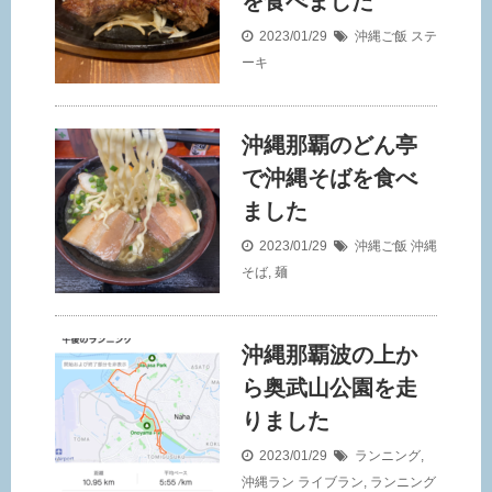
を食べました
2023/01/29
沖縄ご飯
ステ
ーキ
沖縄那覇のどん亭
で沖縄そばを食べ
ました
2023/01/29
沖縄ご飯
沖縄
そば
,
麺
沖縄那覇波の上か
ら奥武山公園を走
りました
2023/01/29
ランニング
,
沖縄ラン
ライブラン
,
ランニング