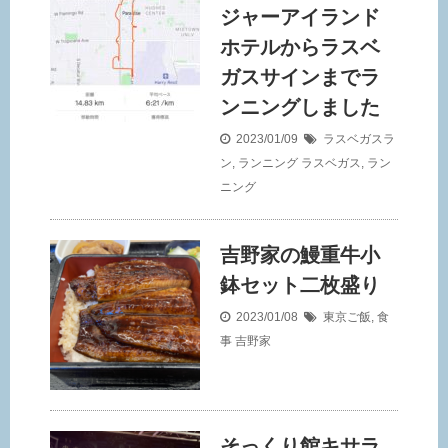
ジャーアイランド
ホテルからラスベ
ガスサインまでラ
ンニングしました
2023/01/09
ラスベガスラ
ン
,
ランニング
ラスベガス
,
ラン
ニング
吉野家の鰻重牛小
鉢セット二枚盛り
2023/01/08
東京ご飯
,
食
事
吉野家
そっくり館キサラ