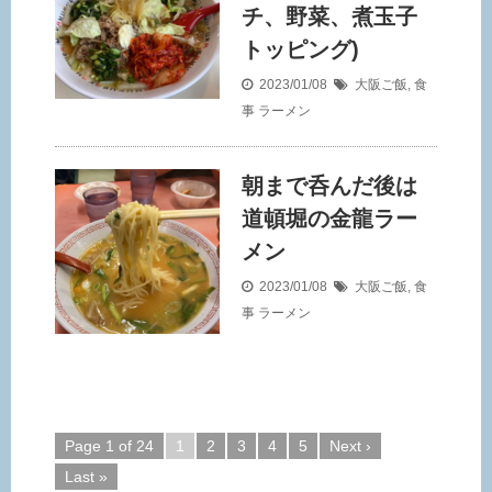
チ、野菜、煮玉子
トッピング)
2023/01/08
大阪ご飯
,
食
事
ラーメン
朝まで呑んだ後は
道頓堀の金龍ラー
メン
2023/01/08
大阪ご飯
,
食
事
ラーメン
Page 1 of 24
1
2
3
4
5
Next ›
Last »