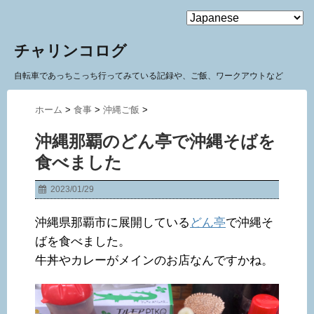
MENU
チャリンコログ
自転車であっちこっち行ってみている記録や、ご飯、ワークアウトなど
ホーム
>
食事
>
沖縄ご飯
>
沖縄那覇のどん亭で沖縄そばを
食べました
2023/01/29
沖縄県那覇市に展開している
どん亭
で沖縄そ
ばを食べました。
牛丼やカレーがメインのお店なんですかね。