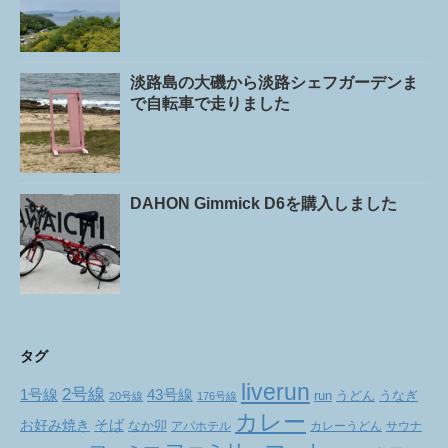
淡路島の大磯から淡路シェフガーデンま
で自転車で走りました
DAHON Gimmick D6を購入しました
タグ
liverun
2号線
1号線
43号線
run
うどん
うなぎ
20号線
176号線
カレー
お好み焼き
そば
なか卯
アパホテル
カレーうどん
サウナ