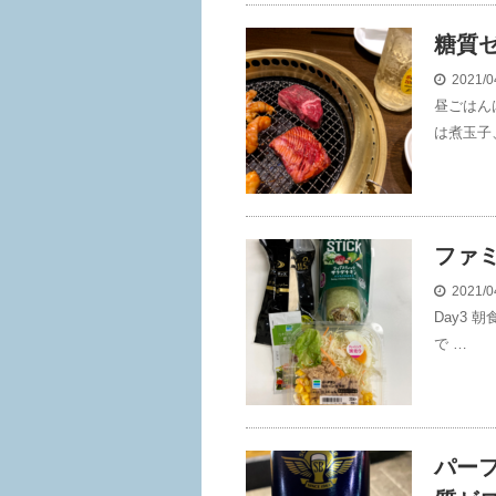
糖質
2021/0
昼ごはん
は煮玉子
ファミマ
2021/0
Day3 
で …
パー