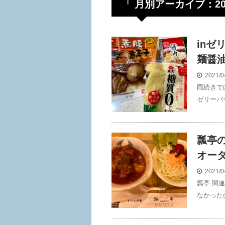
「 月別アーカイブ：202
inゼ
麺醤
2021/0
雨続きで
ゼリーバ
瓢亭
オー
2021/0
瓢亭 関
なかった