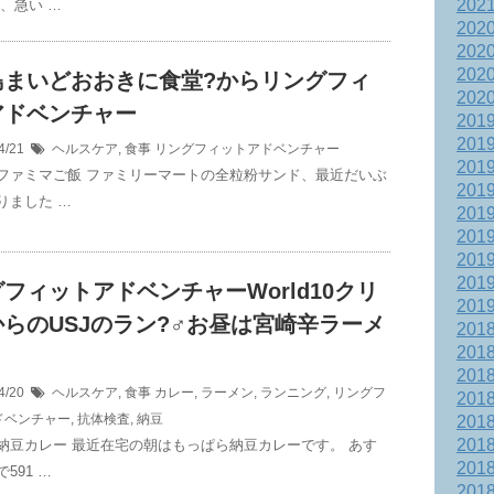
202
、急い …
202
202
202
島まいどおおきに食堂?からリングフィ
202
アドベンチャー
201
201
4/21
ヘルスケア
,
食事
リングフィットアドベンチャー
201
ファミマご飯 ファミリーマートの全粒粉サンド、最近だいぶ
201
りました …
201
201
201
201
フィットアドベンチャーWorld10クリ
201
らのUSJのラン?‍♂️お昼は宮崎辛ラーメ
201
201
201
4/20
ヘルスケア
,
食事
カレー
,
ラーメン
,
ランニング
,
リングフ
201
ドベンチャー
,
抗体検査
,
納豆
201
201
納豆カレー 最近在宅の朝はもっぱら納豆カレーです。 あす
201
591 …
201