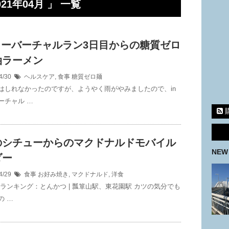
1年04月 」 一覧
リーバーチャルラン3日目からの糖質ゼロ
油ラーメン
4/30
ヘルスケア
,
食事
糖質ゼロ麺
はしれなかったのですが、ようやく雨がやみましたので、in
ーチャル …
のシチューからのマクドナルドモバイル
NEW
ダー
4/29
食事
お好み焼き
,
マクドナルド
,
洋食
連ランキング：とんかつ | 瓢箪山駅、東花園駅 カツの気分でも
の …