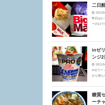
二日
2021/0
昨日はレ
ーの口で
inゼ
ンジ2
2021/0
inゼリ
から雨ら
糖質ゼ
ーチ