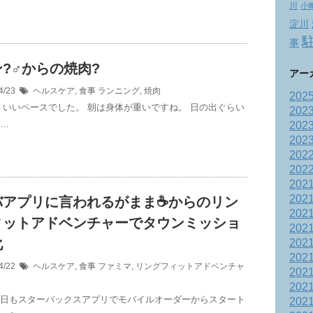
川
小
淀川
事
?‍♂️からの焼肉?
アー
4/23
ヘルスケア
,
食事
ランニング
,
焼肉
202
‍♂️ いいペースでした。 朝は身体が重いですね。 日の出ぐらい
202
 …
202
202
202
202
202
202
バアプリに言われるがまま☕️からのリン
202
ィットアドベンチャーでタウンミッショ
202
化
202
202
4/22
ヘルスケア
,
食事
ファミマ
,
リングフィットアドベンチャ
202
202
今日もスターバックスアプリでモバイルオーダーからスタート
202