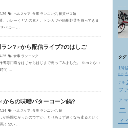
4/26
ヘルスケア
,
食事
ランニング
,
糖質ゼロ麺
麺、カレーうどんの素と、トンカツや鍋用野菜を買ってきま
塩サバは一 …
ラン?‍♂️から配信ライブ?のはしご
4/25
食事
ランニング
タグ
行者専用道をはじからはじまで走ってみました。 4kmぐらい
1号
時間 …
run
テル
フ
ア
マ
‍♂️からの味噌バターコーン鍋?
ニ
4/24
ヘルスケア
,
食事
ランニング
,
鍋
しか時間なかったのですが、とりあえず迷うなら走るという
ィ
 悪くない …