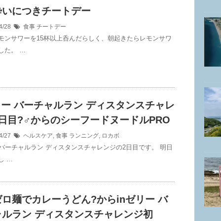
酔いにつきチートデー
4/28
食事
チートデー
モンサワーを15杯以上呑んだらしく、朝起きたらレモンサワ
した。 …
リー バーチャルラン ディスタンスチャレ
日目?‍♂️からのシーフードヌードルPRO
4/27
ヘルスケア
,
食事
ランニング
,
ロカボ
ー バーチャルラン ディスタンスチャレンジの2日目です。 明日
し …
ロ麺でカレーうどん?からinゼリー バ
ャルラン ディスタンスチャレンジ初