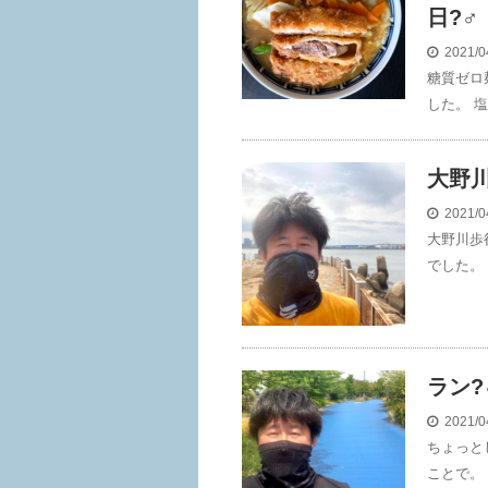
日?‍♂️
2021/0
糖質ゼロ
した。 
大野川
2021/0
大野川歩
でした。 
ラン?
2021/0
ちょっと
ことで。