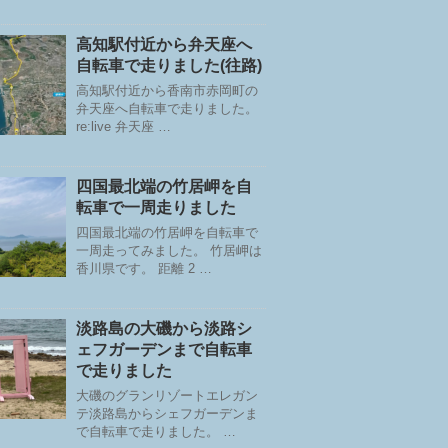
高知駅付近から弁天座へ
自転車で走りました(往路)
高知駅付近から香南市赤岡町の
弁天座へ自転車で走りました。
re:live 弁天座 …
四国最北端の竹居岬を自
転車で一周走りました
四国最北端の竹居岬を自転車で
一周走ってみました。 竹居岬は
香川県です。 距離 2 …
淡路島の大磯から淡路シ
ェフガーデンまで自転車
で走りました
大磯のグランリゾートエレガン
テ淡路島からシェフガーデンま
で自転車で走りました。 …