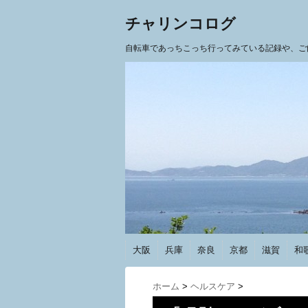
チャリンコログ
自転車であっちこっち行ってみている記録や、ご
大阪
兵庫
奈良
京都
滋賀
和
ホーム
>
ヘルスケア
>