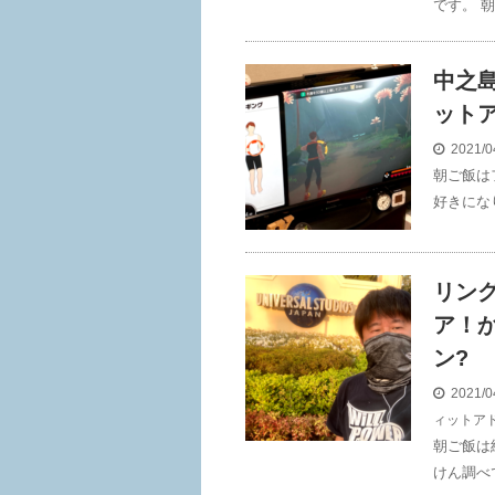
です。 朝
中之
ット
2021/0
朝ご飯は
好きにな
リング
ア！か
ン?
2021/0
ィットア
朝ご飯は
けん調べで