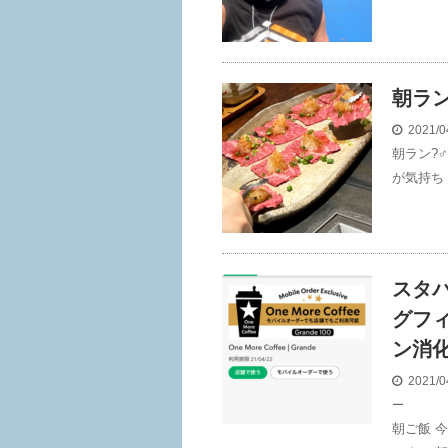
朝ラン
2021/0
朝ラン?
が気持ち
スタ
グフ
ン消
2021/0
ー
朝ご飯 