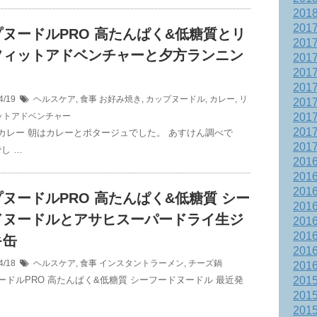
201
201
ヌードルPRO 高たんぱく&低糖質とリ
201
フィットアドベンチャーと夕方ランニン
201
201
201
4/19
ヘルスケア
,
食事
お好み焼き
,
カップヌードル
,
カレー
,
リ
201
ットアドベンチャー
201
201
カレー 朝はカレーとポタージュでした。 あすけん調べで
201
でし …
201
201
201
ヌードルPRO 高たんぱく&低糖質 シー
201
ドヌードルとアサヒスーパードライ生ジ
201
201
キ缶
201
4/18
ヘルスケア
,
食事
インスタントラーメン
,
チーズ鍋
201
ードルPRO 高たんぱく&低糖質 シーフードヌードル 最近発
201
201
201