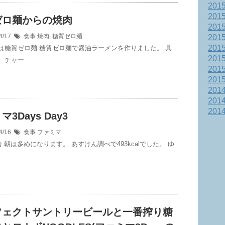
201
201
ゼロ麺からの焼肉
201
4/17
食事
焼肉
,
糖質ゼロ麺
201
201
は糖質ゼロ麺 糖質ゼロ麺で醤油ラーメンを作りました。 具
201
、チャー …
201
201
201
201
201
3Days Day3
4/16
食事
ファミマ
朝食 朝は多めになります。 あすけん調べで493kcalでした。 ゆ
フェクトサントリービールと一番搾り糖