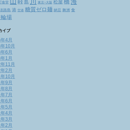
山
川
海
橋
峠
松屋
島
町食堂
東京~大阪
糖質ゼロ麺
港
食
舞洲
淡路島
納豆
空港
駐輪場
カイブ
5年4月
3年10月
3年6月
3年1月
2年11月
2年2月
1年10月
1年9月
1年8月
1年7月
1年6月
1年5月
1年4月
1年3月
1年2月