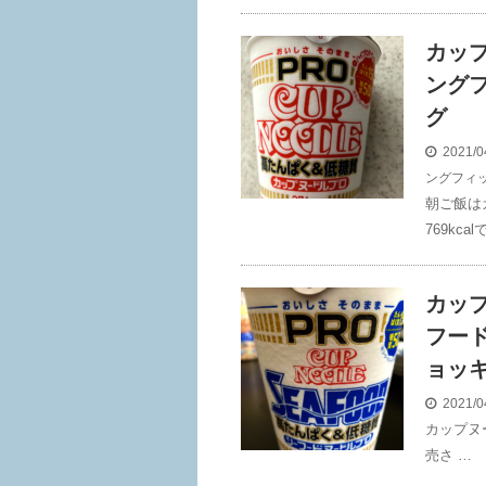
カップ
ング
グ
2021/0
ングフィ
朝ご飯は
769kcal
カップ
フー
ョッ
2021/0
カップヌ
売さ …