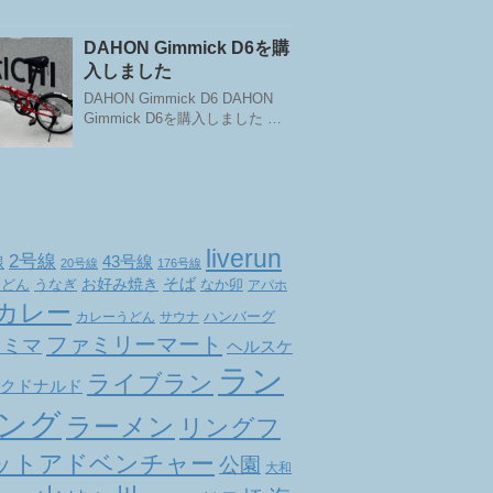
DAHON Gimmick D6を購
入しました
DAHON Gimmick D6 DAHON
Gimmick D6を購入しました …
liverun
2号線
線
43号線
20号線
176号線
お好み焼き
そば
なか卯
うどん
うなぎ
アパホ
カレー
ハンバーグ
カレーうどん
サウナ
ファミリーマート
ァミマ
ヘルスケ
ラン
ライブラン
クドナルド
ング
ラーメン
リングフ
ットアドベンチャー
公園
大和