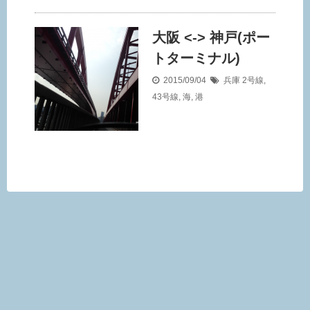
大阪 <-> 神戸(ポー
トターミナル)
2015/09/04
兵庫
2号線
,
43号線
,
海
,
港