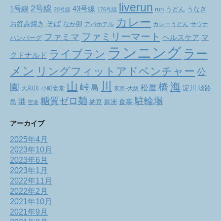
liverun
2号線
1号線
43号線
run
うどん
うなぎ
20号線
176号線
カレー
お好み焼き
そば
なか卯
アパホテル
カレーうどん
サウナ
ファミリーマート
ファミマ
ヘルスケア
マ
ハンバーグ
ランニング
ラー
ライブラン
クドナルド
メン
リングフィットアドベンチャー
公
山
川
海
橋
園
峠
松屋
島
淀川
大和川
小町食堂
淡路
東京~大阪
駐輪場
糖質ゼロ麺
港
食事
舞洲
島
納豆
空港
アーカイブ
2025年4月
2023年10月
2023年6月
2023年1月
2022年11月
2022年2月
2021年10月
2021年9月