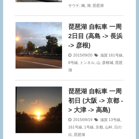
サウナ
,
橋
,
湖
,
琵琶湖
琵琶湖 自転車 一周
2日目 (高島 -> 長浜
-> 彦根)
2015/09/20
滋賀
161号線
,
8号線
,
トンネル
,
山
,
彦根城
,
琵琶
湖
琵琶湖 自転車 一周
初日 (大阪 -> 京都 -
> 大津 -> 高島)
2015/09/19
滋賀
13号線
,
161号線
,
1号線
,
京都
,
山科
,
日の
出
,
琵琶湖