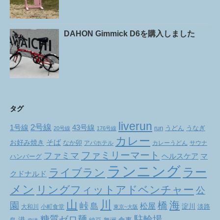
DAHON Gimmick D6を購入しました
タグ
liverun
2号線
1号線
43号線
run
うどん
うなぎ
20号線
176号線
カレー
お好み焼き
そば
なか卯
アパホテル
カレーうどん
サウナ
ファミリーマート
ファミマ
ヘルスケア
マ
ハンバーグ
ランニング
ラー
ライブラン
クドナルド
メン
リングフィットアドベンチャー
公
山
川
海
橋
園
峠
松屋
島
淀川
大和川
小町食堂
淡路
東京~大阪
駐輪場
糖質ゼロ麺