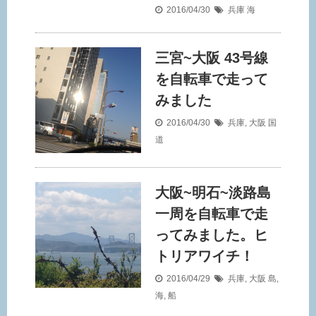
2016/04/30
兵庫
海
三宮~大阪 43号線
を自転車で走って
みました
2016/04/30
兵庫
,
大阪
国
道
大阪~明石~淡路島
一周を自転車で走
ってみました。ヒ
トリアワイチ！
2016/04/29
兵庫
,
大阪
島
,
海
,
船