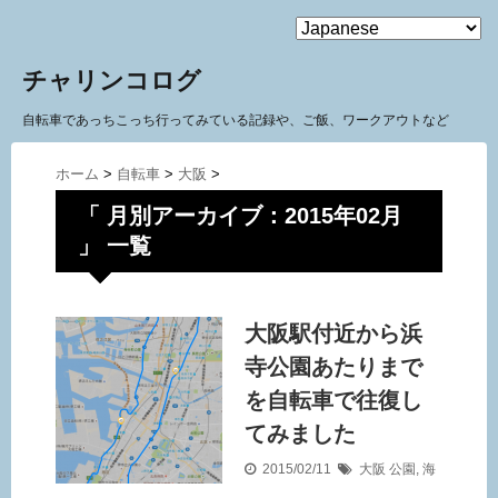
MENU
チャリンコログ
自転車であっちこっち行ってみている記録や、ご飯、ワークアウトなど
ホーム
>
自転車
>
大阪
>
「 月別アーカイブ：2015年02月
」 一覧
大阪駅付近から浜
寺公園あたりまで
を自転車で往復し
てみました
2015/02/11
大阪
公園
,
海