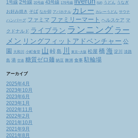
liverun
2号線
1号線
43号線
run
うどん
うなぎ
20号線
176号線
カレー
お好み焼き
そば
なか卯
アパホテル
カレーうどん
サウナ
ファミリーマート
ファミマ
ヘルスケア
マ
ハンバーグ
ランニング
ラー
ライブラン
クドナルド
メン
リングフィットアドベンチャー
公
山
川
海
橋
園
峠
松屋
島
淀川
大和川
小町食堂
淡路
東京~大阪
駐輪場
糖質ゼロ麺
港
食事
舞洲
島
納豆
空港
アーカイブ
2025年4月
2023年10月
2023年6月
2023年1月
2022年11月
2022年2月
2021年10月
2021年9月
2021年8月