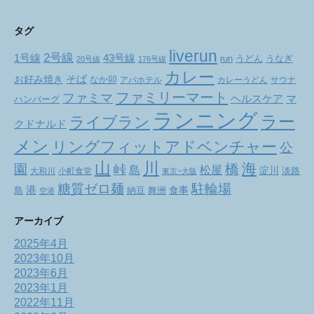
タグ
liverun
2号線
1号線
43号線
run
うどん
うなぎ
20号線
176号線
カレー
お好み焼き
そば
なか卯
アパホテル
カレーうどん
サウナ
ファミリーマート
ファミマ
ヘルスケア
マ
ハンバーグ
ランニング
ラー
ライブラン
クドナルド
メン
リングフィットアドベンチャー
公
山
川
海
橋
園
峠
松屋
島
淀川
大和川
小町食堂
淡路
東京~大阪
駐輪場
糖質ゼロ麺
港
食事
舞洲
島
納豆
空港
アーカイブ
2025年4月
2023年10月
2023年6月
2023年1月
2022年11月