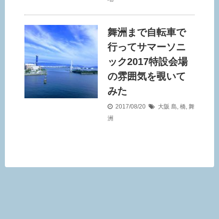
舞洲まで自転車で
行ってサマーソニ
ック2017特設会場
の雰囲気を覗いて
みた
2017/08/20
大阪
島
,
橋
,
舞
洲