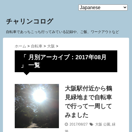
MENU
チャリンコログ
自転車であっちこっち行ってみている記録や、ご飯、ワークアウトなど
ホーム
>
自転車
>
大阪
>
「 月別アーカイブ：2017年08月
」 一覧
大阪駅付近から鶴
見緑地まで自転車
で行って一周して
みました
2017/08/27
大阪
公園
,
緑
地