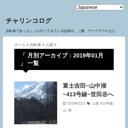
MENU
チャリンコログ
自転車であっちこっち行ってみている記録や、ご飯、ワークアウトなど
ホーム
>
自転車
>
山梨
>
「 月別アーカイブ：2019年01月
」 一覧
富士吉田~山中湖
~413号線~世田谷へ
2019/01/13
山梨
413号線
,
山
,
湖