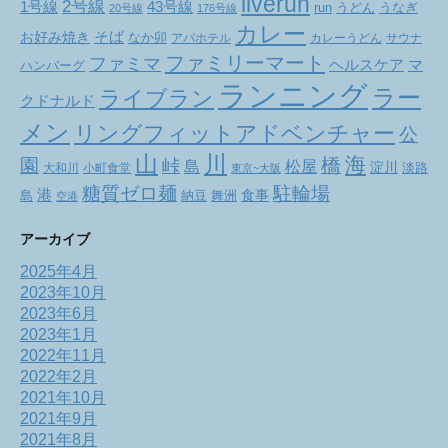
liverun
2号線
1号線
43号線
run
うどん
うなぎ
20号線
176号線
カレー
お好み焼き
そば
なか卯
アパホテル
カレーうどん
サウナ
ファミリーマート
ファミマ
ヘルスケア
マ
ハンバーグ
ランニング
ラー
ライブラン
クドナルド
メン
リングフィットアドベンチャー
公
山
川
海
橋
園
峠
松屋
島
淀川
大和川
小町食堂
淡路
東京~大阪
駐輪場
糖質ゼロ麺
港
食事
舞洲
島
納豆
空港
アーカイブ
2025年4月
2023年10月
2023年6月
2023年1月
2022年11月
2022年2月
2021年10月
2021年9月
2021年8月