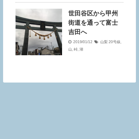
世田谷区から甲州
街道を通って富士
吉田へ
2019/01/12
山梨
20号線
,
山
,
峠
,
湖