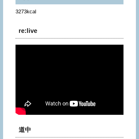
3273kcal
re:live
道中