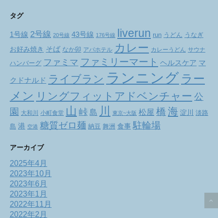
タグ
liverun
2号線
1号線
43号線
run
うどん
うなぎ
20号線
176号線
カレー
お好み焼き
そば
なか卯
アパホテル
カレーうどん
サウナ
ファミリーマート
ファミマ
ヘルスケア
マ
ハンバーグ
ランニング
ラー
ライブラン
クドナルド
メン
リングフィットアドベンチャー
公
山
川
海
橋
園
峠
松屋
島
淀川
大和川
小町食堂
淡路
東京~大阪
駐輪場
糖質ゼロ麺
港
食事
舞洲
島
納豆
空港
アーカイブ
2025年4月
2023年10月
2023年6月
2023年1月
2022年11月
2022年2月