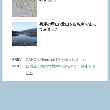
兵庫の甲山~北山を自転車で走っ
てみました
PREV
DAHON Gimmick D6を購入しました
NEXT
四国最北端の竹居岬を自転車で一周走りま
した