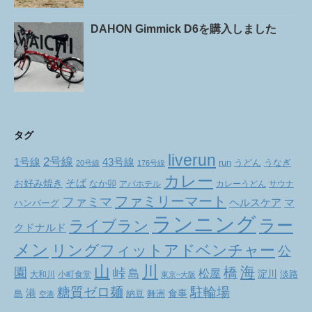
DAHON Gimmick D6を購入しました
タグ
liverun
2号線
1号線
43号線
run
うどん
うなぎ
20号線
176号線
カレー
お好み焼き
そば
なか卯
アパホテル
カレーうどん
サウナ
ファミリーマート
ファミマ
ヘルスケア
マ
ハンバーグ
ランニング
ラー
ライブラン
クドナルド
メン
リングフィットアドベンチャー
公
山
川
海
橋
園
峠
松屋
島
淀川
大和川
小町食堂
淡路
東京~大阪
駐輪場
糖質ゼロ麺
港
食事
舞洲
島
納豆
空港