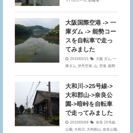
ィバルホール
,
駐輪場
大阪国際空港 -> 一
庫ダム -> 能勢コー
スを自転車で走っ
てみました
2015/05/15
大阪
ダム
,
一
庫ダム
,
伊丹空港
,
山
,
空港
,
能勢
大和川->25号線->
大和郡山->奈良公
園->暗峠を自転車
で走ってみました
2015/05/09
奈良
25号線
,
公園
,
大和川
,
大和郡山
,
奈良公園
,