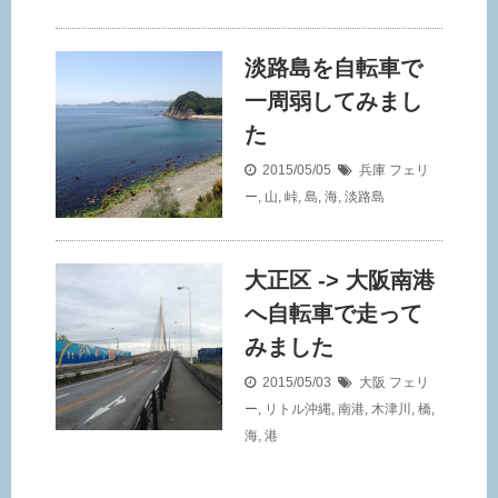
淡路島を自転車で
一周弱してみまし
た
2015/05/05
兵庫
フェリ
ー
,
山
,
峠
,
島
,
海
,
淡路島
大正区 -> 大阪南港
へ自転車で走って
みました
2015/05/03
大阪
フェリ
ー
,
リトル沖縄
,
南港
,
木津川
,
橋
,
海
,
港