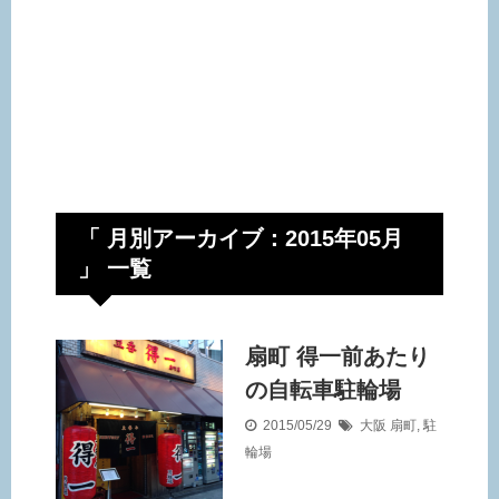
「 月別アーカイブ：2015年05月
」 一覧
扇町 得一前あたり
の自転車駐輪場
2015/05/29
大阪
扇町
,
駐
輪場