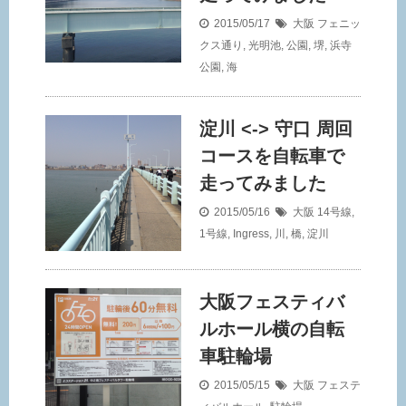
2015/05/17
大阪
フェニッ
クス通り
,
光明池
,
公園
,
堺
,
浜寺
公園
,
海
淀川 <-> 守口 周回
コースを自転車で
走ってみました
2015/05/16
大阪
14号線
,
1号線
,
Ingress
,
川
,
橋
,
淀川
大阪フェスティバ
ルホール横の自転
車駐輪場
2015/05/15
大阪
フェステ