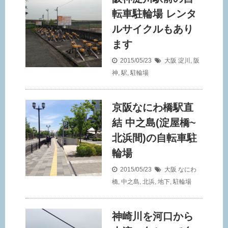
転車駐輪場 レンタ
ルサイクルもあり
ます
2015/05/23
大阪
淀川
,
阪
神
,
駅
,
駐輪場
京阪なにわ橋駅直
結 中之島(淀屋橋~
北浜間)の自転車駐
輪場
2015/05/23
大阪
なにわ
橋
,
中之島
,
北浜
,
地下
,
駐輪場
神崎川を河口から