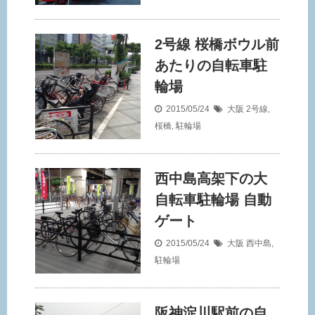
2号線 桜橋ボウル前
あたりの自転車駐
輪場
2015/05/24
大阪
2号線
,
桜橋
,
駐輪場
西中島高架下の大
自転車駐輪場 自動
ゲート
2015/05/24
大阪
西中島
,
駐輪場
阪神淀川駅前の自