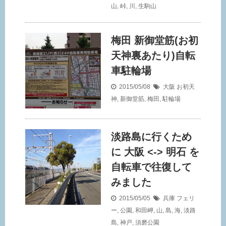
山
,
峠
,
川
,
生駒山
梅田 新御堂筋(お初
天神裏あたり)自転
車駐輪場
2015/05/08
大阪
お初天
神
,
新御堂筋
,
梅田
,
駐輪場
淡路島に行くため
に 大阪 <-> 明石 を
自転車で往復して
みました
2015/05/05
兵庫
フェリ
ー
,
公園
,
和田岬
,
山
,
島
,
海
,
淡路
島
,
神戸
,
須磨公園