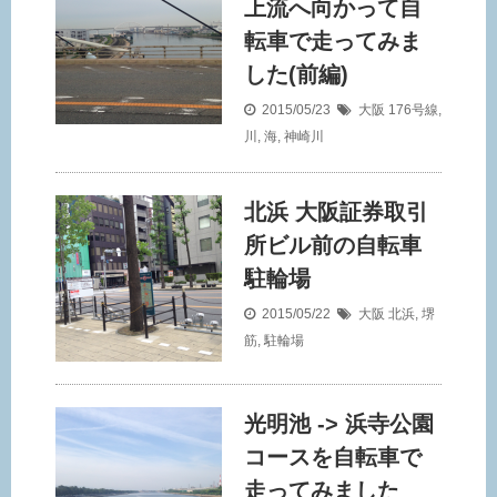
上流へ向かって自
転車で走ってみま
した(前編)
2015/05/23
大阪
176号線
,
川
,
海
,
神崎川
北浜 大阪証券取引
所ビル前の自転車
駐輪場
2015/05/22
大阪
北浜
,
堺
筋
,
駐輪場
光明池 -> 浜寺公園
コースを自転車で
走ってみました