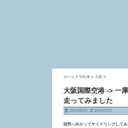
ホーム
>
自転車
>
大阪
>
大阪国際空港 -> 一
走ってみました
2015/05/15
2016/12/31
能勢へ向かってサイクリングしてみ