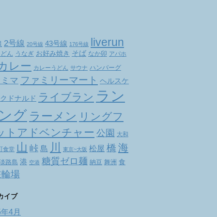
liverun
2号線
線
43号線
20号線
176号線
お好み焼き
そば
なか卯
うどん
うなぎ
アパホ
カレー
ハンバーグ
カレーうどん
サウナ
ファミリーマート
ァミマ
ヘルスケ
ラン
ライブラン
クドナルド
ング
ラーメン
リングフ
ットアドベンチャー
公園
大和
山
川
海
橋
峠
松屋
島
町食堂
東京~大阪
糖質ゼロ麺
港
食
舞洲
淡路島
納豆
空港
駐輪場
カイブ
5年4月