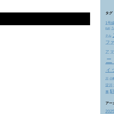
タグ
1号
run
テル
フ
ア
マ
ニ
ィ
川
小
淀川
事
アー
202