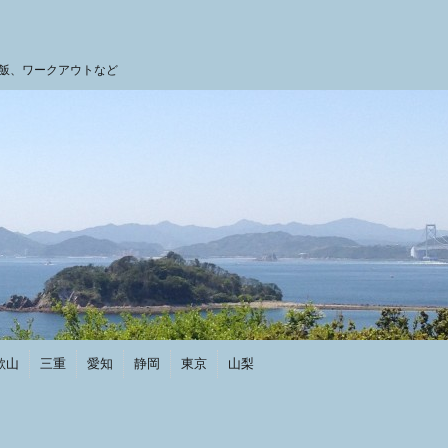
飯、ワークアウトなど
歌山
三重
愛知
静岡
東京
山梨