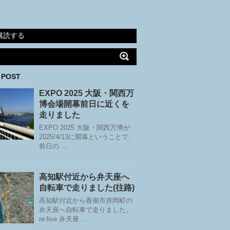
購読する
 POST
EXPO 2025 大阪・関西万
博会場開幕前日に近くを
走りました
EXPO 2025 大阪・関西万博が
2025/4/13に開幕ということで、
前日の …
高知駅付近から弁天座へ
自転車で走りました(往路)
高知駅付近から香南市赤岡町の
弁天座へ自転車で走りました。
re:live 弁天座 …