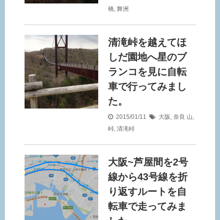
橋
,
舞洲
清滝峠を越えてほ
しだ園地へ星のブ
ランコを見に自転
車で行ってみまし
た。
2015/01/11
大阪
,
奈良
山
,
峠
,
清滝峠
大阪~芦屋間を2号
線から43号線を折
り返すルートを自
転車で走ってみま