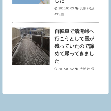
した
2015/01/03
兵庫
2号線
,
43号線
自転車で清滝峠へ
行こうとして雪が
残っていたので諦
めて帰ってきまし
た
2015/01/02
大阪
峠
,
雪