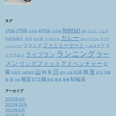
タグ
liverun
2号線
1号線
43号線
run
うどん
うなぎ
20号線
176号線
カレー
お好み焼き
そば
なか卯
アパホテル
カレーうどん
サウナ
ファミリーマート
ファミマ
ヘルスケア
マ
ハンバーグ
ランニング
ラー
ライブラン
クドナルド
メン
リングフィットアドベンチャー
公
山
川
海
橋
園
峠
松屋
島
淀川
大和川
小町食堂
淡路
東京~大阪
駐輪場
糖質ゼロ麺
港
食事
舞洲
島
納豆
空港
アーカイブ
2025年4月
2023年10月
2023年6月
2023年1月