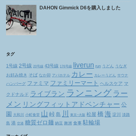
DAHON Gimmick D6を購入しました
タグ
liverun
2号線
1号線
43号線
run
うどん
うなぎ
20号線
176号線
カレー
お好み焼き
そば
なか卯
アパホテル
カレーうどん
サウナ
ファミリーマート
ファミマ
ヘルスケア
マ
ハンバーグ
ランニング
ラー
ライブラン
クドナルド
メン
リングフィットアドベンチャー
公
山
川
海
橋
園
峠
松屋
島
淀川
大和川
小町食堂
淡路
東京~大阪
駐輪場
糖質ゼロ麺
港
食事
舞洲
島
納豆
空港