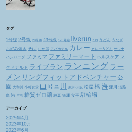
タグ
liverun
2号線
1号線
43号線
run
うどん
うなぎ
20号線
176号線
カレー
お好み焼き
そば
なか卯
アパホテル
カレーうどん
サウナ
ファミリーマート
ファミマ
ヘルスケア
マ
ハンバーグ
ランニング
ラー
ライブラン
クドナルド
メン
リングフィットアドベンチャー
公
山
川
海
橋
園
峠
松屋
島
淀川
大和川
小町食堂
淡路
東京~大阪
駐輪場
糖質ゼロ麺
港
食事
舞洲
島
納豆
空港
アーカイブ
2025年4月
2023年10月
2023年6月