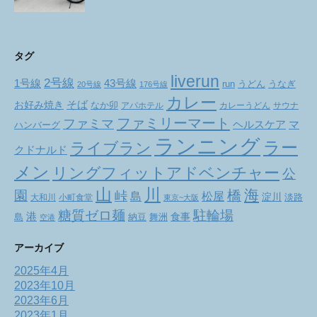
タグ
liverun
2号線
1号線
43号線
run
うどん
うなぎ
20号線
176号線
カレー
お好み焼き
そば
なか卯
アパホテル
カレーうどん
サウナ
ファミリーマート
ファミマ
ヘルスケア
マ
ハンバーグ
ランニング
ラー
ライブラン
クドナルド
メン
リングフィットアドベンチャー
公
山
川
海
橋
園
峠
松屋
島
淀川
大和川
小町食堂
淡路
東京~大阪
駐輪場
糖質ゼロ麺
港
食事
舞洲
島
納豆
空港
アーカイブ
2025年4月
2023年10月
2023年6月
2023年1月