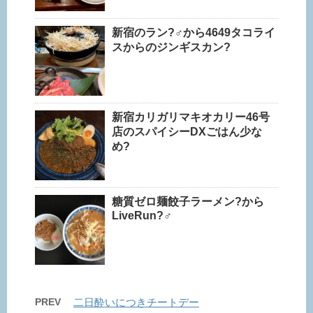
新宿のラン?‍♂️から4649タコライ
スからのジンギスカン?
新宿カリガリマキオカリー46号
店のスパイシーDXごはん少な
め?
糖質ゼロ麺餃子ラーメン?から
LiveRun?‍♂️
PREV
二日酔いにつきチートデー