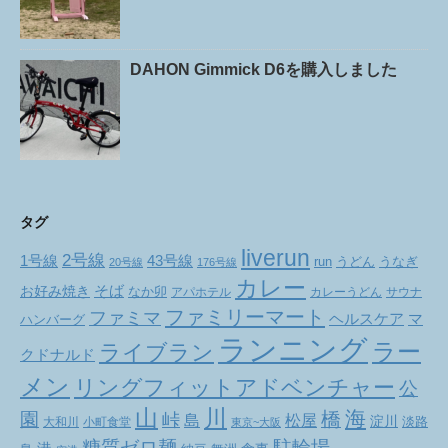
DAHON Gimmick D6を購入しました
タグ
liverun
2号線
1号線
43号線
run
うどん
うなぎ
20号線
176号線
カレー
お好み焼き
そば
なか卯
アパホテル
カレーうどん
サウナ
ファミリーマート
ファミマ
ヘルスケア
マ
ハンバーグ
ランニング
ラー
ライブラン
クドナルド
メン
リングフィットアドベンチャー
公
山
川
海
橋
園
峠
松屋
島
淀川
大和川
小町食堂
淡路
東京~大阪
駐輪場
糖質ゼロ麺