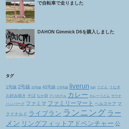
で自転車で走りました
DAHON Gimmick D6を購入しました
タグ
liverun
2号線
1号線
43号線
run
うどん
うなぎ
20号線
176号線
カレー
お好み焼き
そば
なか卯
アパホテル
カレーうどん
サウナ
ファミリーマート
ファミマ
ヘルスケア
マ
ハンバーグ
ランニング
ラー
ライブラン
クドナルド
メン
リングフィットアドベンチャー
公