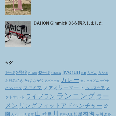
DAHON Gimmick D6を購入しました
タグ
liverun
2号線
1号線
43号線
run
うどん
うなぎ
20号線
176号線
カレー
お好み焼き
そば
なか卯
アパホテル
カレーうどん
サウナ
ファミリーマート
ファミマ
ヘルスケア
マ
ハンバーグ
ランニング
ラー
ライブラン
クドナルド
メン
リングフィットアドベンチャー
公
山
川
海
橋
園
峠
松屋
島
淀川
大和川
小町食堂
淡路
東京~大阪