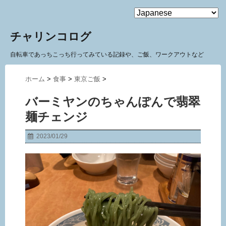
MENU
チャリンコログ
自転車であっちこっち行ってみている記録や、ご飯、ワークアウトなど
ホーム
>
食事
>
東京ご飯
>
バーミヤンのちゃんぽんで翡翠
麺チェンジ
2023/01/29