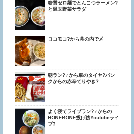
糖質ゼロ麺でとんこつラーメン?
と温玉野菜サラダ
ロコモコ?から幕の内で〆
朝ラン?‍♂️から車のタイヤ?パン
クからの赤辛てりやき?
よく寝てライブラン?‍♂️からの
HONEBONE投げ銭Youtubeライ
ブ?