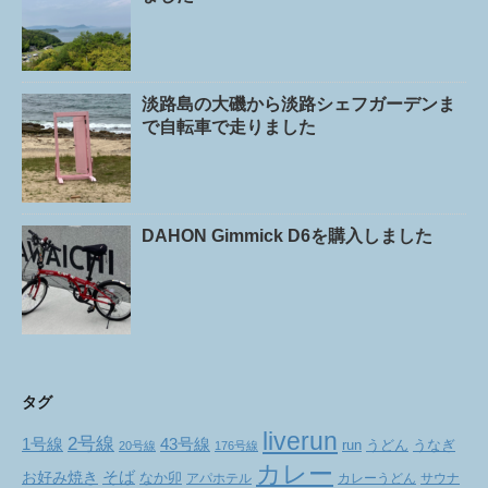
淡路島の大磯から淡路シェフガーデンま
で自転車で走りました
DAHON Gimmick D6を購入しました
タグ
liverun
2号線
1号線
43号線
run
うどん
うなぎ
20号線
176号線
カレー
お好み焼き
そば
なか卯
アパホテル
カレーうどん
サウナ