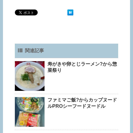
関連記事
寿がきや卵とじラーメン?から惣
菜祭り
ファミマご飯?からカップヌード
ルPROシーフードヌードル