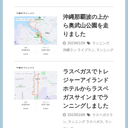
沖縄那覇波の上か
ら奥武山公園を走
りました
2023/01/29
ランニング
,
沖縄ラン
ライブラン
,
ランニング
ラスベガスでトレ
ジャーアイランド
ホテルからラスベ
ガスサインまでラ
ンニングしました
2023/01/09
ラスベガスラ
ン
,
ランニング
ラスベガス
,
ラン