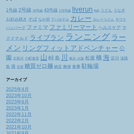
liverun
2号線
1号線
43号線
run
うどん
うなぎ
20号線
176号線
カレー
お好み焼き
そば
なか卯
アパホテル
カレーうどん
サウナ
ファミリーマート
ファミマ
ヘルスケア
マ
ハンバーグ
ランニング
ラー
ライブラン
クドナルド
メン
リングフィットアドベンチャー
公
山
川
海
橋
園
峠
松屋
島
淀川
大和川
小町食堂
淡路
東京~大阪
駐輪場
糖質ゼロ麺
港
食事
舞洲
島
納豆
空港
アーカイブ
2025年4月
2023年10月
2023年6月
2023年1月
2022年11月
2022年2月
2021年10月
2021年9月