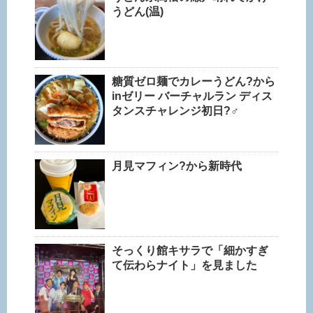
うどん(温)
糖質ゼロ麺でカレーうどん?から
inゼリー バーチャルラン ディス
タンスチャレンジ初日?‍♂️
月見マフィン?から新時代
そっくり館キサラで「細かすぎ
て伝わらナイト」を見ました