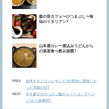
森の音カフェ〜ひつまぶし〜味
仙のイタリアン?
山本屋カレー煮込みうどんから
の楽楽食べ飲み放題?
PREV
自作チキンフィレサンド?が意外に美味しか
った宅録の日?
NEXT
すき家まぜのっけご飯からベトコンラーメ
ン?から肉寿司?