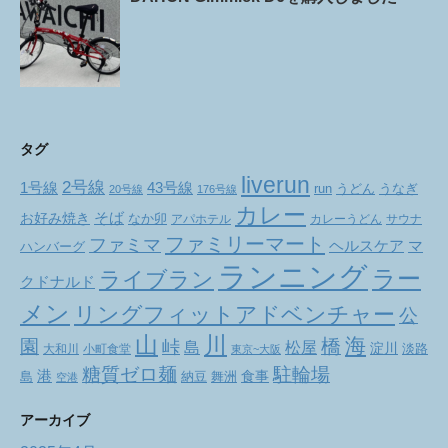
タグ
liverun
2号線
1号線
43号線
run
うどん
うなぎ
20号線
176号線
カレー
お好み焼き
そば
なか卯
アパホテル
カレーうどん
サウナ
ファミリーマート
ファミマ
ヘルスケア
マ
ハンバーグ
ランニング
ラー
ライブラン
クドナルド
メン
リングフィットアドベンチャー
公
山
川
海
橋
園
峠
松屋
島
淀川
大和川
小町食堂
淡路
東京~大阪
駐輪場
糖質ゼロ麺
港
食事
舞洲
島
納豆
空港
アーカイブ