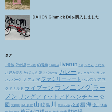
DAHON Gimmick D6を購入しました
タグ
liverun
2号線
1号線
43号線
run
うどん
うなぎ
20号線
176号線
カレー
お好み焼き
そば
なか卯
アパホテル
カレーうどん
サウナ
ファミリーマート
ファミマ
ヘルスケア
マ
ハンバーグ
ランニング
ラー
ライブラン
クドナルド
メン
リングフィットアドベンチャー
公
山
川
海
橋
園
峠
松屋
島
淀川
大和川
小町食堂
淡路
東京~大阪
駐輪場
糖質ゼロ麺