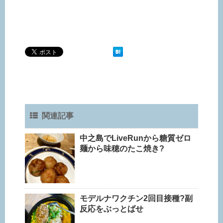
関連記事
中之島でLiveRunから糖質ゼロ
麺から味穂のたこ焼き?
モデルナワクチン2回目接種?副
反応をぶっとばせ