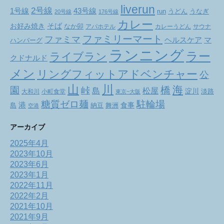
liverun
2号線
1号線
43号線
run
うどん
うなぎ
20号線
176号線
カレー
お好み焼き
そば
なか卯
アパホテル
カレーうどん
サウナ
ファミリーマート
ファミマ
ヘルスケア
マ
ハンバーグ
ランニング
ラー
ライブラン
クドナルド
メン
リングフィットアドベンチャー
公
山
川
海
橋
園
峠
松屋
島
淀川
大和川
小町食堂
淡路
東京~大阪
駐輪場
糖質ゼロ麺
港
食事
舞洲
島
納豆
空港
アーカイブ
2025年4月
2023年10月
2023年6月
2023年1月
2022年11月
2022年2月
2021年10月
2021年9月