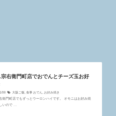
ニ宗右衛門町店でおでんとチーズ玉お好
き
1/08
大阪ご飯
,
食事
おでん
,
お好み焼き
右衛門町店でもずっとウーロンハイです。 オモニはお好み焼
しいので …