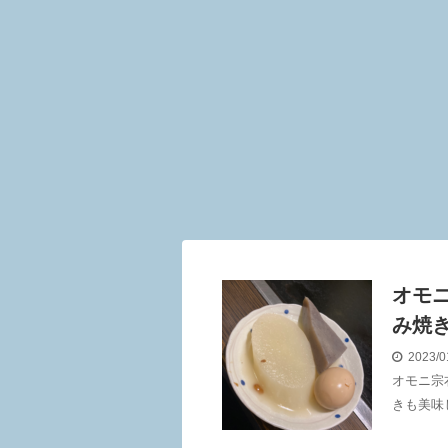
オモ
み焼
2023/0
オモニ宗
きも美味