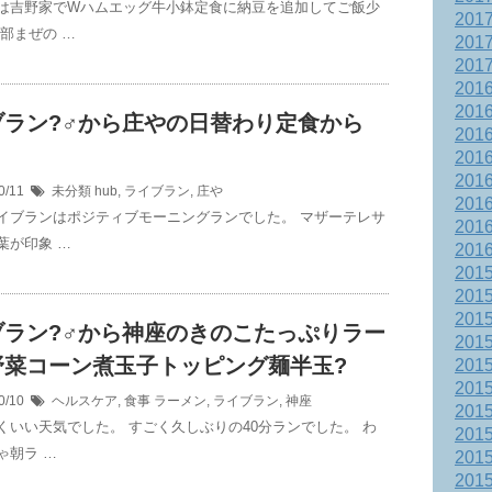
は吉野家でWハムエッグ牛小鉢定食に納豆を追加してご飯少
201
全部まぜの …
201
201
201
201
ラン?‍♂️から庄やの日替わり定食から
201
201
201
0/11
未分類
hub
,
ライブラン
,
庄や
201
イブランはポジティブモーニングランでした。 マザーテレサ
201
葉が印象 …
201
201
201
201
ラン?‍♂️から神座のきのこたっぷりラー
201
野菜コーン煮玉子トッピング麺半玉?
201
201
0/10
ヘルスケア
,
食事
ラーメン
,
ライブラン
,
神座
201
くいい天気でした。 すごく久しぶりの40分ランでした。 わ
201
ゃ朝ラ …
201
201