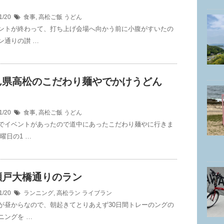
1/20
食事
,
高松ご飯
うどん
ントが終わって、打ち上げ会場へ向かう前に小腹がすいたの
ン通りの讃 …
ん県高松のこだわり麺やでかけうどん
1/20
食事
,
高松ご飯
うどん
でイベントがあったので道中にあったこだわり麺やに行きま
曜日の1 …
瀬戸大橋通りのラン
1/20
ランニング
,
高松ラン
ライブラン
が昼からなので、朝起きてとりあえず30日間トレーのングの
ニングを …