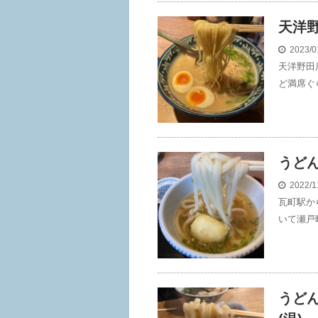
天洋
2023/0
天洋野田
ど満席ぐ
うど
2022/1
瓦町駅か
いて瀬戸
うど