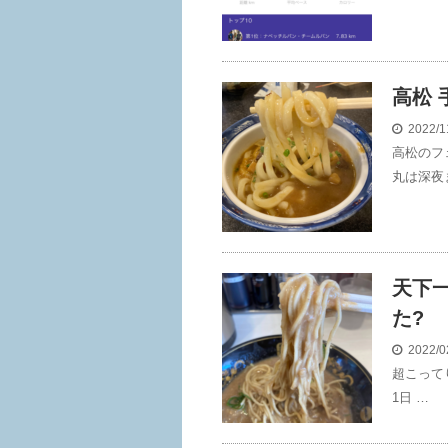
高松 
2022/1
高松のフ
丸は深夜
天下
た?
2022/0
超こってり
1日 …