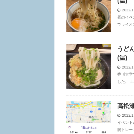
(温)
2022/1
昼のイベ
でライオ
うど
(温)
2022/1
香川大学
した。 土
高松
2022/1
イベント
腕トレー