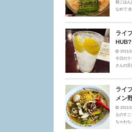
朝ごはん
なめで 
ライブ
HUB?
2021/1
今日のラ
さんの言
ライブ
メン
2021/1
ものすご
ちゃわち