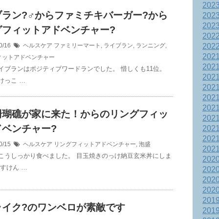
202
ラン?‍♂️からファミチキバーガー?から
202
202
グフィットアドベンチャー?
202
0/16
ヘルスケア
ファミリーマート
,
ライブラン
,
ランニング
,
202
202
ィットアドベンチャー
202
イブランはポジティブワードランでした。 惜しくも11位。
202
けっこ …
202
202
202
珊瑚礁が家に来た！からのリングフィッ
202
ドベンチャー?
202
202
0/15
ヘルスケア
リングフィットアドベンチャー
,
泡盛
202
こうしっかり食べました。 目玉焼きのっけ納豆玄米丼にしま
202
すけん …
202
202
202
201
ライク?のワンベロが素敵です
201