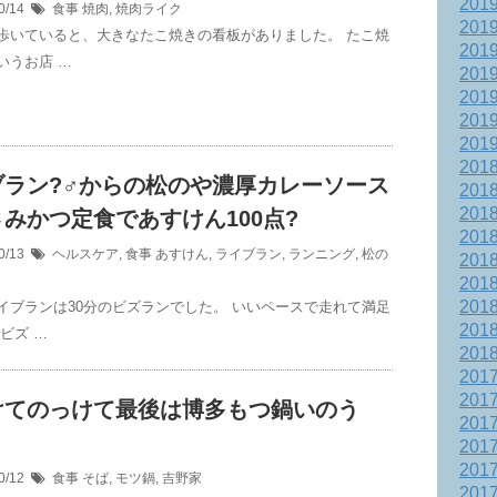
201
0/14
食事
焼肉
,
焼肉ライク
201
歩いていると、大きなたこ焼きの看板がありました。 たこ焼
201
いうお店 …
201
201
201
201
201
ラン?‍♂️からの松のや濃厚カレーソース
201
201
みかつ定食であすけん100点?
201
0/13
ヘルスケア
,
食事
あすけん
,
ライブラン
,
ランニング
,
松の
201
201
201
イブランは30分のビズランでした。 いいペースで走れて満足
201
ビズ …
201
201
201
けてのっけて最後は博多もつ鍋いのう
201
201
201
0/12
食事
そば
,
モツ鍋
,
吉野家
201