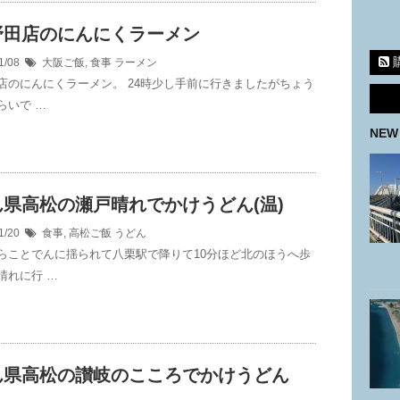
野田店のにんにくラーメン
1/08
大阪ご飯
,
食事
ラーメン
店のにんにくラーメン。 24時少し手前に行きましたがちょう
らいで …
NEW
ん県高松の瀬戸晴れでかけうどん(温)
1/20
食事
,
高松ご飯
うどん
らことでんに揺られて八栗駅で降りて10分ほど北のほうへ歩
晴れに行 …
ん県高松の讃岐のこころでかけうどん