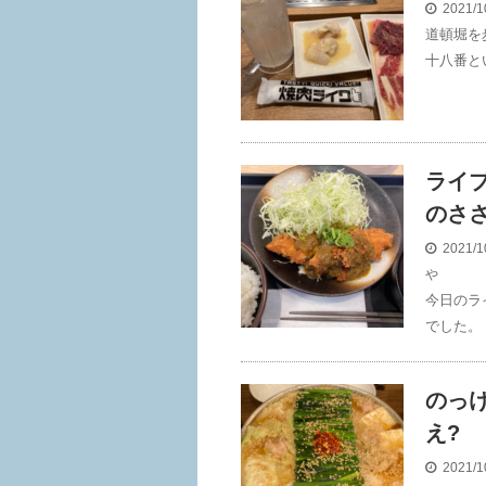
2021/1
道頓堀を
十八番と
ライブ
のささ
2021/1
や
今日のラ
でした。 
のっ
え?
2021/1