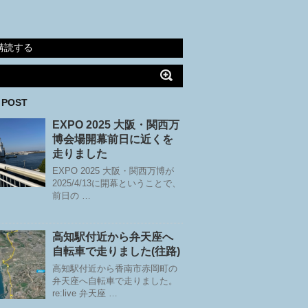
購読する
 POST
EXPO 2025 大阪・関西万
博会場開幕前日に近くを
走りました
EXPO 2025 大阪・関西万博が
2025/4/13に開幕ということで、
前日の …
高知駅付近から弁天座へ
自転車で走りました(往路)
高知駅付近から香南市赤岡町の
弁天座へ自転車で走りました。
re:live 弁天座 …