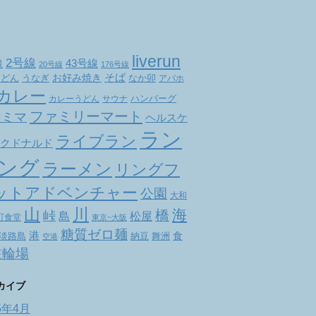
liverun
2号線
線
43号線
20号線
176号線
お好み焼き
そば
なか卯
うどん
うなぎ
アパホ
カレー
ハンバーグ
カレーうどん
サウナ
ファミリーマート
ァミマ
ヘルスケ
ラン
ライブラン
クドナルド
ング
ラーメン
リングフ
ットアドベンチャー
公園
大和
山
川
海
橋
峠
松屋
島
町食堂
東京~大阪
糖質ゼロ麺
港
食
舞洲
淡路島
納豆
空港
駐輪場
カイブ
5年4月