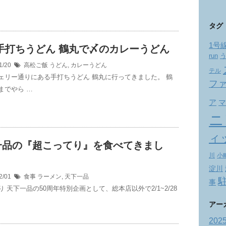
タグ
1号
手打ちうどん 鶴丸で〆のカレーうどん
run
1/20
高松ご飯
うどん
,
カレーうどん
テル
ェリー通りにある手打ちうどん 鶴丸に行ってきました。 鶴
フ
までやら …
ア
マ
ニ
ィ
一品の『超こってり』を食べてきまし
川
小
淀川
2/01
食事
ラーメン
,
天下一品
事
 天下一品の50周年特別企画として、総本店以外で2/1~2/28
アー
202