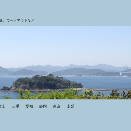
飯、ワークアウトなど
歌山
三重
愛知
静岡
東京
山梨