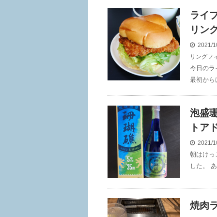
ライブ
リン
2021/1
リングフ
今日のラ
最初から
泡盛
トア
2021/1
朝はけっ
した。 あ
焼肉