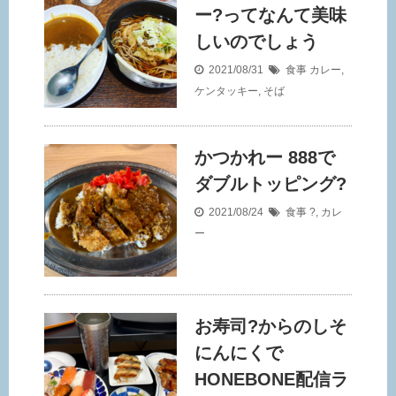
ー?ってなんて美味
しいのでしょう
2021/08/31
食事
カレー
,
ケンタッキー
,
そば
かつかれー 888で
ダブルトッピング?
2021/08/24
食事
?
,
カレ
ー
お寿司?からのしそ
にんにくで
HONEBONE配信ラ