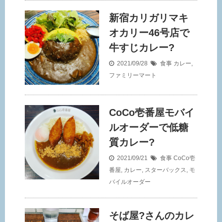
新宿カリガリマキ
オカリー46号店で
牛すじカレー?
2021/09/28
食事
カレー
,
ファミリーマート
CoCo壱番屋モバイ
ルオーダーで低糖
質カレー?
2021/09/21
食事
CoCo壱
番屋
,
カレー
,
スターバックス
,
モ
バイルオーダー
そば屋?さんのカレ