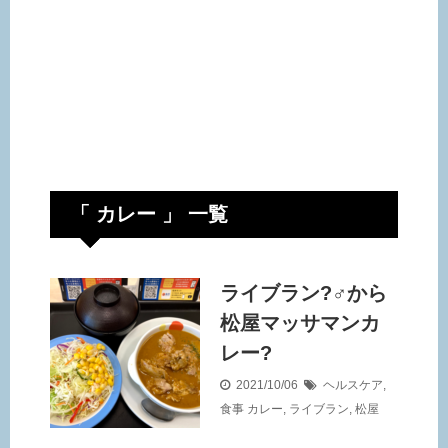
「 カレー 」 一覧
ライブラン?‍♂️から
松屋マッサマンカ
レー?
2021/10/06
ヘルスケア
,
食事
カレー
,
ライブラン
,
松屋