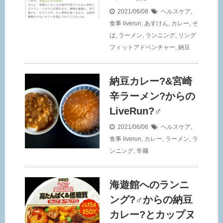
2021/06/08
ヘルスケア
,
食事
liverun
,
あすけん
,
カレー
,
そ
ば
,
ラーメン
,
ランニング
,
リング
フィットアドベンチャー
,
納豆
納豆カレー?&宮崎
辛ラーメン?からの
LiveRun?‍♂️
2021/06/06
ヘルスケア
,
食事
liverun
,
カレー
,
ラーメン
,
ラ
ンニング
,
辛麺
海遊館へのランニ
ング?‍♂️からの納豆
カレー?とカップヌ