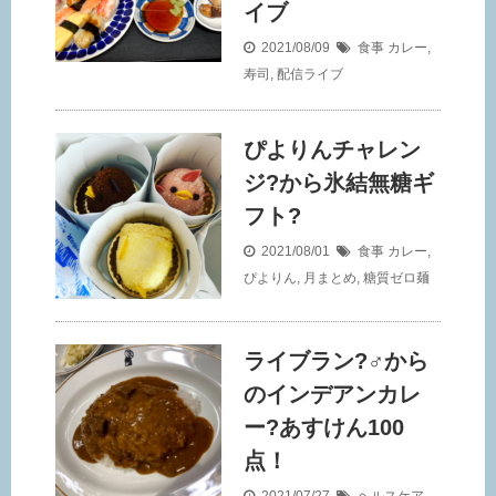
イブ
2021/08/09
食事
カレー
,
寿司
,
配信ライブ
ぴよりんチャレン
ジ?から氷結無糖ギ
フト?
2021/08/01
食事
カレー
,
ぴよりん
,
月まとめ
,
糖質ゼロ麺
ライブラン?‍♂️から
のインデアンカレ
ー?あすけん100
点！