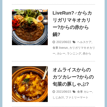
LiveRun?‍♂️からカ
リガリマキオカリ
ー?からの赤から
鍋?
2021/06/22
ヘルスケア
,
食事
liverun
,
カリガリマキオカリ
ー
,
カレー
,
ランニング
,
赤から
オムライスからの
カツカレー?からの
旬菜の豚しゃぶ?
2021/06/15
食事
カレー
,
しじみ汁
,
ファミリーマート