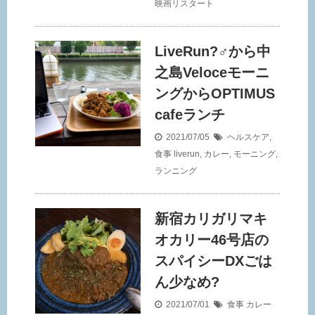
映画リスタート
LiveRun?‍♂️から中
之島Veloceモーニ
ングからOPTIMUS
cafeランチ
2021/07/05
ヘルスケア
,
食事
liverun
,
カレー
,
モーニング
,
ランニング
新宿カリガリマキ
オカリー46号店の
スパイシーDXごは
ん少なめ?
2021/07/01
食事
カレー