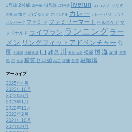
liverun
2号線
1号線
43号線
run
うどん
うなぎ
20号線
176号線
カレー
お好み焼き
そば
なか卯
アパホテル
カレーうどん
サウナ
ファミリーマート
ファミマ
ヘルスケア
マ
ハンバーグ
ランニング
ラー
ライブラン
クドナルド
メン
リングフィットアドベンチャー
公
山
川
海
橋
園
峠
松屋
島
淀川
大和川
小町食堂
淡路
東京~大阪
駐輪場
糖質ゼロ麺
港
食事
舞洲
島
納豆
空港
アーカイブ
2025年4月
2023年10月
2023年6月
2023年1月
2022年11月
2022年2月
2021年10月
2021年9月