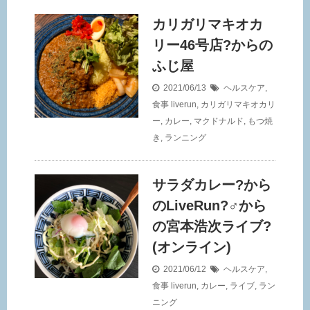
カリガリマキオカ
リー46号店?からの
ふじ屋
2021/06/13
ヘルスケア
,
食事
liverun
,
カリガリマキオカリ
ー
,
カレー
,
マクドナルド
,
もつ焼
き
,
ランニング
サラダカレー?から
のLiveRun?‍♂️から
の宮本浩次ライブ?
(オンライン)
2021/06/12
ヘルスケア
,
食事
liverun
,
カレー
,
ライブ
,
ラン
ニング