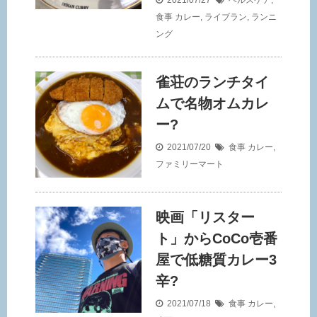
2021/07/27
ヘルスケア
,
食事
カレー
,
ライブラン
,
ランニ
ング
雀荘のランチタイ
ムで名物オムカレ
ー?
2021/07/20
食事
カレー
,
ファミリーマート
映画「リスター
ト」からCoCo壱番
屋で低糖質カレー3
辛?
2021/07/18
食事
カレー
,