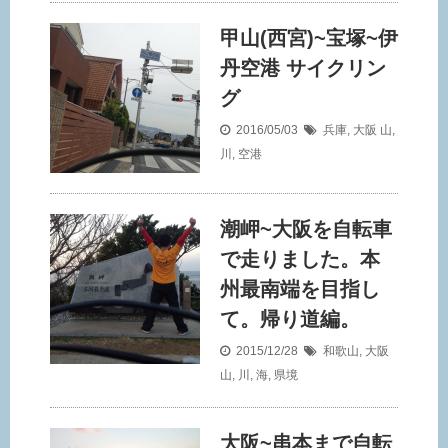
甲山(西宮)~宝塚~伊
丹空港 サイクリン
グ
2016/05/03
兵庫
,
大阪
山
,
川
,
空港
潮岬~大阪を自転車
で走りました。本
州最南端を目指し
て。帰り道編。
2015/12/28
和歌山
,
大阪
山
,
川
,
海
,
県境
大阪~串本まで自転