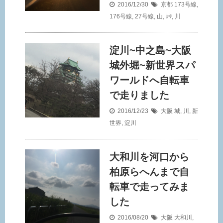
2016/12/30
京都
173号線
,
176号線
,
27号線
,
山
,
峠
,
川
淀川~中之島~大阪
城外堀~新世界スパ
ワールドへ自転車
で走りました
2016/12/23
大阪
城
,
川
,
新
世界
,
淀川
大和川を河口から
柏原らへんまで自
転車で走ってみま
した
2016/08/20
大阪
大和川
,