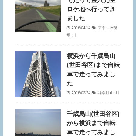
で走って金八先生
ロケ地へ行ってき
ました
2018/04/14
東京
ロケ現
場
,
川
横浜から千歳烏山
(世田谷区)まで自転
車で走ってみまし
た
2018/02/24
神奈川
山
,
川
千歳烏山(世田谷区)
から横浜まで自転
車で走ってみまし