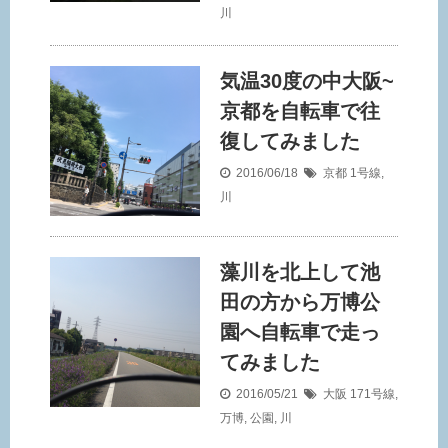
川
気温30度の中大阪~
京都を自転車で往
復してみました
2016/06/18
京都
1号線
,
川
藻川を北上して池
田の方から万博公
園へ自転車で走っ
てみました
2016/05/21
大阪
171号線
,
万博
,
公園
,
川