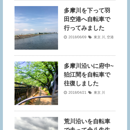
多摩川を下って羽
田空港へ自転車で
行ってみました
2018/06/09
東京
川
,
空港
多摩川沿いに府中~
狛江間を自転車で
往復しました
2018/04/21
東京
川
荒川沿いを自転車