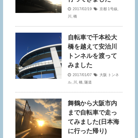
2017/02/19
京都
1号線
,
川
,
橋
自転車で千本松大
橋を越えて安治川
トンネルを渡って
みました
2017/01/07
大阪
トンネ
ル
,
川
,
橋
,
隧道
舞鶴から大阪市内
まで自転車で走っ
てみました(日本海
に行った帰り)