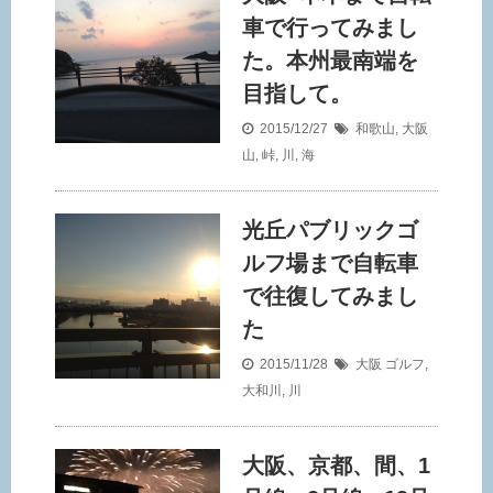
車で行ってみまし
た。本州最南端を
目指して。
2015/12/27
和歌山
,
大阪
山
,
峠
,
川
,
海
光丘パブリックゴ
ルフ場まで自転車
で往復してみまし
た
2015/11/28
大阪
ゴルフ
,
大和川
,
川
大阪、京都、間、1