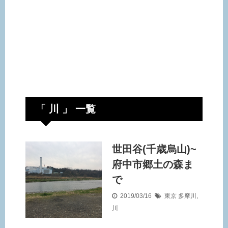
「 川 」 一覧
世田谷(千歳烏山)~
府中市郷土の森ま
で
2019/03/16
東京
多摩川
,
川