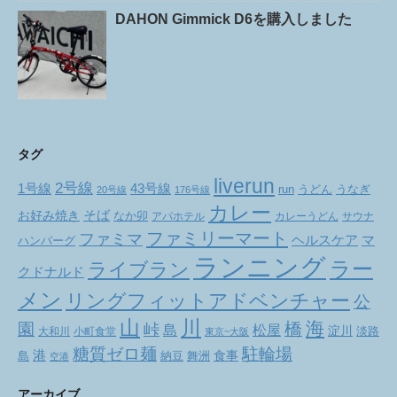
DAHON Gimmick D6を購入しました
タグ
liverun
2号線
1号線
43号線
run
うどん
うなぎ
20号線
176号線
カレー
お好み焼き
そば
なか卯
アパホテル
カレーうどん
サウナ
ファミリーマート
ファミマ
ヘルスケア
マ
ハンバーグ
ランニング
ラー
ライブラン
クドナルド
メン
リングフィットアドベンチャー
公
山
川
海
橋
園
峠
松屋
島
淀川
大和川
小町食堂
淡路
東京~大阪
駐輪場
糖質ゼロ麺
港
食事
舞洲
島
納豆
空港
アーカイブ