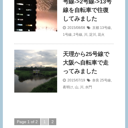
号線->2号線->13号
線を自転車で往復
してみました
2015/08/08
京都
13号線
,
1号線
,
2号線
,
川
,
淀川
,
花火
天理から25号線で
大阪へ自転車で走
ってみました
2015/07/19
奈良
25号線
,
夜明け
,
山
,
川
,
水門
Page 1 of 2
1
2