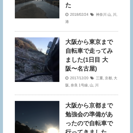
た
2018/02/24
神奈川
山
,
川
,
港
大阪から東京まで
自転車で走ってみ
ました(1日目 大
阪〜名古屋)
2017/12/20
三重
,
京都
,
大
阪
,
奈良
1号線
,
山
,
川
大阪から京都まで
勉強会の準備があ
ったので自転車で
行ってきました