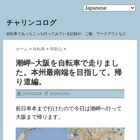
MENU
チャリンコログ
自転車であっちこっち行ってみている記録や、ご飯、ワークアウトなど
ホーム
>
自転車
>
和歌山
>
潮岬~大阪を自転車で走りまし
た。本州最南端を目指して。帰
り道編。
2015/12/28
2016/12/31
前日串本まで行けたので今日は潮岬へ行って
大阪まで帰ります。