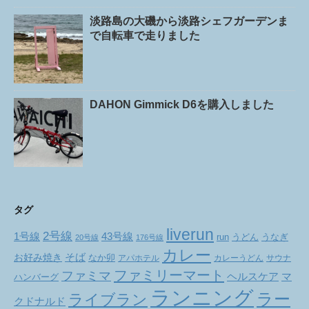
淡路島の大磯から淡路シェフガーデンま
で自転車で走りました
DAHON Gimmick D6を購入しました
タグ
liverun
2号線
1号線
43号線
run
うどん
うなぎ
20号線
176号線
カレー
お好み焼き
そば
なか卯
アパホテル
カレーうどん
サウナ
ファミリーマート
ファミマ
ヘルスケア
マ
ハンバーグ
ランニング
ラー
ライブラン
クドナルド