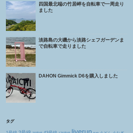
四国最北端の竹居岬を自転車で一周走り
ました
淡路島の大磯から淡路シェフガーデンま
で自転車で走りました
DAHON Gimmick D6を購入しました
タグ
liverun
2号線
1号線
43号線
run
うどん
うなぎ
20号線
176号線