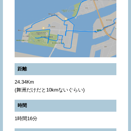
距離
24.34Km
(舞洲だけだと10kmないぐらい)
時間
1時間16分