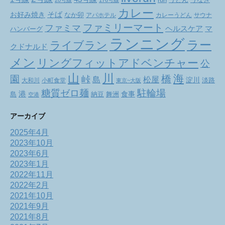
カレー
お好み焼き
そば
なか卯
アパホテル
カレーうどん
サウナ
ファミリーマート
ファミマ
ヘルスケア
マ
ハンバーグ
ランニング
ラー
ライブラン
クドナルド
メン
リングフィットアドベンチャー
公
山
川
海
橋
園
峠
松屋
島
淀川
大和川
小町食堂
淡路
東京~大阪
駐輪場
糖質ゼロ麺
港
食事
舞洲
島
納豆
空港
アーカイブ
2025年4月
2023年10月
2023年6月
2023年1月
2022年11月
2022年2月
2021年10月
2021年9月
2021年8月