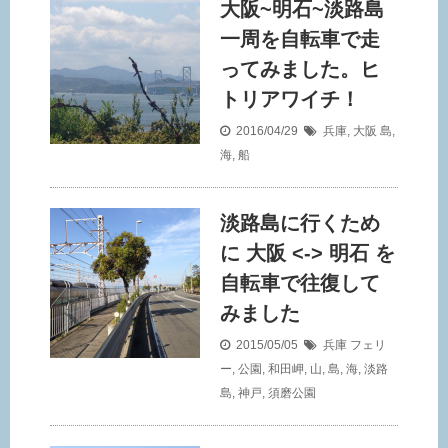
大阪~明石~淡路島
一周を自転車で走
ってみました。ヒ
トリアワイチ！
2016/04/29
兵庫
,
大阪
島
,
海
,
船
淡路島に行くため
に 大阪 <-> 明石 を
自転車で往復して
みました
2015/05/05
兵庫
フェリ
ー
,
公園
,
和田岬
,
山
,
島
,
海
,
淡路
島
,
神戸
,
須磨公園