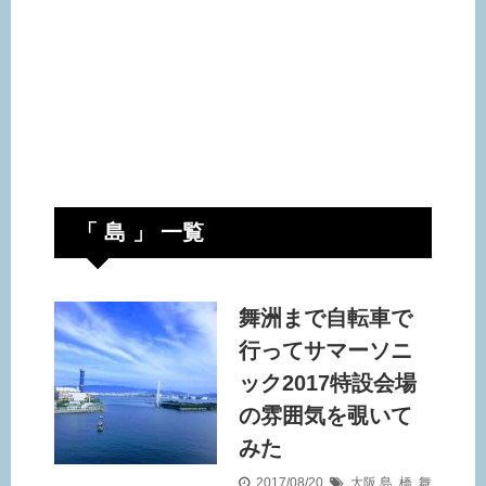
「 島 」 一覧
舞洲まで自転車で
行ってサマーソニ
ック2017特設会場
の雰囲気を覗いて
みた
2017/08/20
大阪
島
,
橋
,
舞