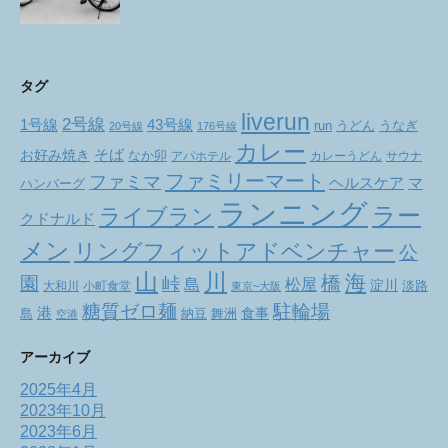
タグ
liverun
2号線
1号線
43号線
run
うどん
うなぎ
20号線
176号線
カレー
お好み焼き
そば
なか卯
アパホテル
カレーうどん
サウナ
ファミリーマート
ファミマ
ヘルスケア
マ
ハンバーグ
ランニング
ラー
ライブラン
クドナルド
メン
リングフィットアドベンチャー
公
山
川
海
橋
園
峠
松屋
島
淀川
大和川
小町食堂
淡路
東京~大阪
駐輪場
糖質ゼロ麺
港
食事
舞洲
島
納豆
空港
アーカイブ
2025年4月
2023年10月
2023年6月