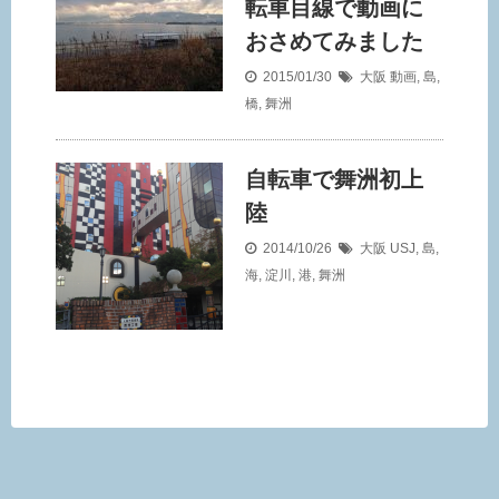
転車目線で動画に
おさめてみました
2015/01/30
大阪
動画
,
島
,
橋
,
舞洲
自転車で舞洲初上
陸
2014/10/26
大阪
USJ
,
島
,
海
,
淀川
,
港
,
舞洲