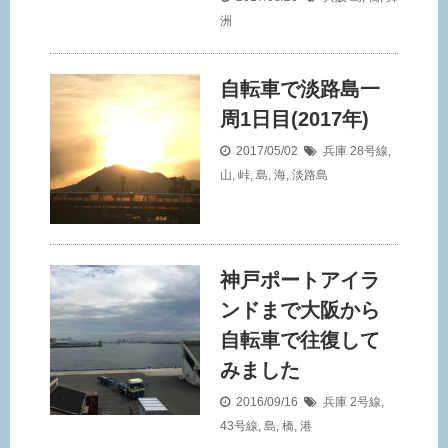
洲
自転車で淡路島一
周1日目(2017年)
2017/05/02
兵庫
28号線
,
山
,
峠
,
島
,
海
,
淡路島
神戸ポートアイラ
ンドまで大阪から
自転車で往復して
みました
2016/09/16
兵庫
2号線
,
43号線
,
島
,
橋
,
港