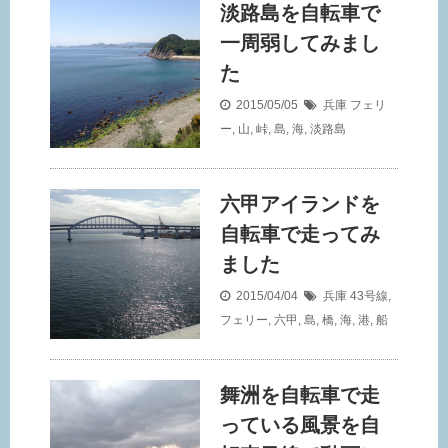
淡路島を自転車で
一周弱してみまし
た
2015/05/05
兵庫
フェリ
ー
,
山
,
峠
,
島
,
海
,
淡路島
六甲アイランドを
自転車で走ってみ
ました
2015/04/04
兵庫
43号線
,
フェリー
,
六甲
,
島
,
橋
,
海
,
港
,
船
舞洲を自転車で走
っている風景を自