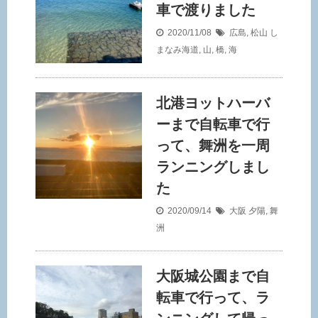
車で渡りました
2020/11/08
広島
,
松山
し
まなみ海道
,
山
,
橋
,
海
北港ヨットハーバ
ーまで自転車で行
って、舞洲を一周
ランニングしまし
た
2020/09/14
大阪
夕陽
,
舞
洲
大阪城公園まで自
転車で行って、ラ