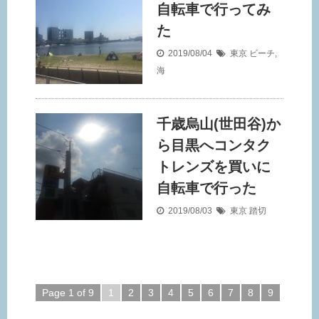
自転車で行ってみ
た
2019/08/04
東京
ビーチ
,
海
千歳烏山(世田谷)か
ら目黒へコンタク
トレンズを買いに
自転車で行った
2019/08/03
東京
踏切
Page 1 of 9
1
2
3
4
5
6
7
8
9