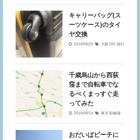
キャリーバッグ(ス
ーツケース)のタイ
ヤ交換
2019/08/25
大阪
DIY
,
旅行
千歳烏山から西荻
窪まで自転車でな
るべくまっすぐ走
ってみた
2019/08/14
東京
駐輪場
おだいばビーチに