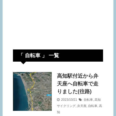
「 自転車 」 一覧
高知駅付近から弁
天座へ自転車で走
りました(往路)
2023/10/21
自転車
,
高知
サイクリング
,
弁天座
,
自転車
,
高
知