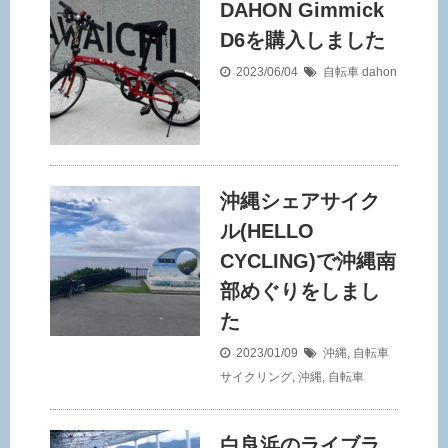
DAHON Gimmick
D6を購入しました
2023/06/04
自転車
dahon
沖縄シェアサイク
ル(HELLO
CYCLING)で沖縄南
部めぐりをしまし
た
2023/01/09
沖縄
,
自転車
サイクリング
,
沖縄
,
自転車
白良浜のライブラ