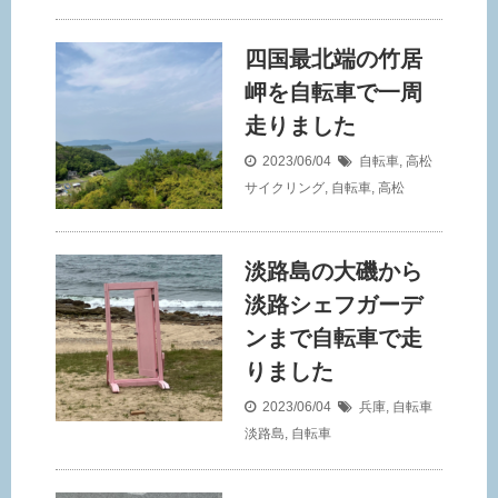
四国最北端の竹居
岬を自転車で一周
走りました
2023/06/04
自転車
,
高松
サイクリング
,
自転車
,
高松
淡路島の大磯から
淡路シェフガーデ
ンまで自転車で走
りました
2023/06/04
兵庫
,
自転車
淡路島
,
自転車