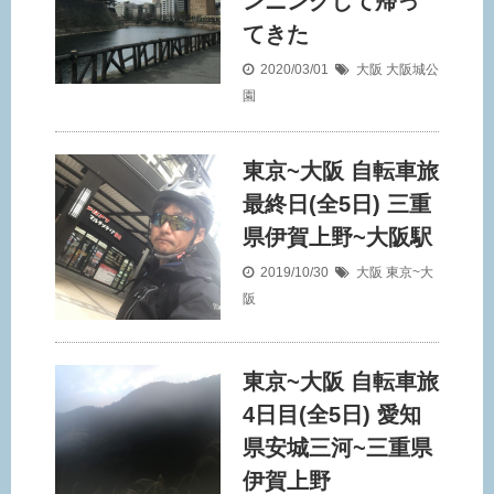
ンニングして帰っ
てきた
2020/03/01
大阪
大阪城公
園
東京~大阪 自転車旅
最終日(全5日) 三重
県伊賀上野~大阪駅
2019/10/30
大阪
東京~大
阪
東京~大阪 自転車旅
4日目(全5日) 愛知
県安城三河~三重県
伊賀上野