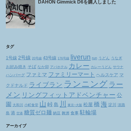
DAHON Gimmick D6を購入しました
タグ
liverun
2号線
1号線
43号線
run
うどん
うなぎ
20号線
176号線
カレー
お好み焼き
そば
なか卯
アパホテル
カレーうどん
サウナ
ファミリーマート
ファミマ
ヘルスケア
マ
ハンバーグ
ランニング
ラー
ライブラン
クドナルド
メン
リングフィットアドベンチャー
公
山
川
海
橋
園
峠
松屋
島
淀川
大和川
小町食堂
淡路
東京~大阪
駐輪場
糖質ゼロ麺
港
食事
舞洲
島
納豆
空港
アーカイブ