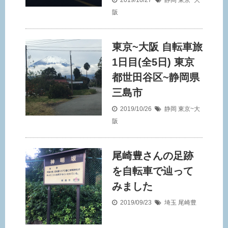
2019/10/27
静岡
東京~大
阪
東京~大阪 自転車旅
1日目(全5日) 東京
都世田谷区~静岡県
三島市
2019/10/26
静岡
東京~大
阪
尾崎豊さんの足跡
を自転車で辿って
みました
2019/09/23
埼玉
尾崎豊