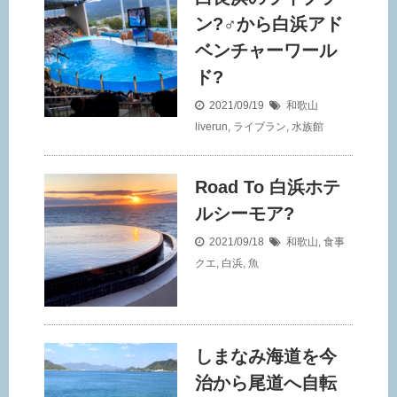
ン?‍♂️から白浜アド
ベンチャーワール
ド?
2021/09/19
和歌山
liverun
,
ライブラン
,
水族館
Road To 白浜ホテ
ルシーモア?
2021/09/18
和歌山
,
食事
クエ
,
白浜
,
魚
しまなみ海道を今
治から尾道へ自転