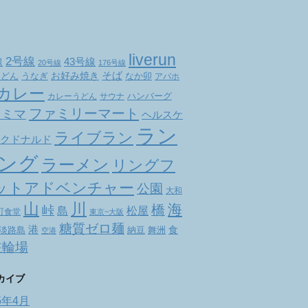
liverun
2号線
線
43号線
20号線
176号線
お好み焼き
そば
なか卯
うどん
うなぎ
アパホ
カレー
ハンバーグ
カレーうどん
サウナ
ファミリーマート
ァミマ
ヘルスケ
ラン
ライブラン
クドナルド
ング
ラーメン
リングフ
ットアドベンチャー
公園
大和
山
川
海
橋
峠
松屋
島
町食堂
東京~大阪
糖質ゼロ麺
港
食
舞洲
淡路島
納豆
空港
駐輪場
カイブ
5年4月