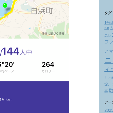
タグ
1号
run
テル
フ
ア
マ
ニ
ィ
川
小
淀川
事
アー
202