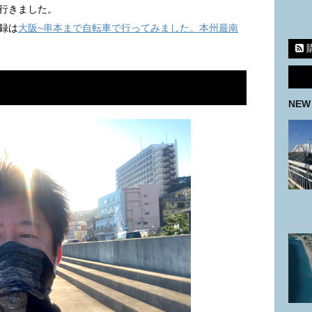
行きました。
録は
大阪~串本まで自転車で行ってみました。本州最南
NEW