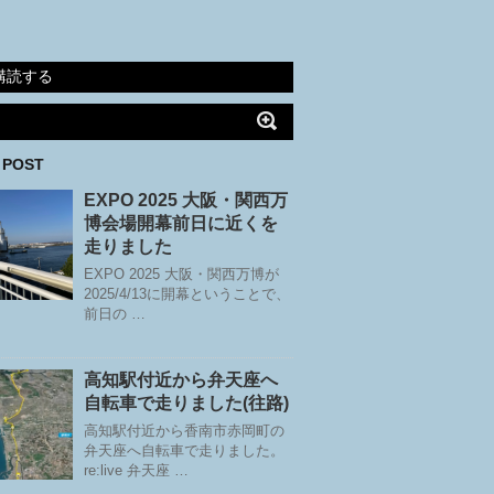
購読する
 POST
EXPO 2025 大阪・関西万
博会場開幕前日に近くを
走りました
EXPO 2025 大阪・関西万博が
2025/4/13に開幕ということで、
前日の …
高知駅付近から弁天座へ
自転車で走りました(往路)
高知駅付近から香南市赤岡町の
弁天座へ自転車で走りました。
re:live 弁天座 …