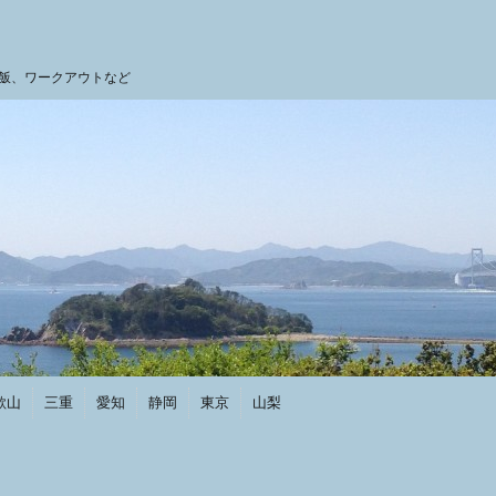
飯、ワークアウトなど
歌山
三重
愛知
静岡
東京
山梨