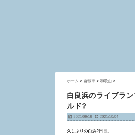
ホーム
>
自転車
>
和歌山
>
白良浜のライブラン?
ルド?
2021/09/19
2021/10/04
久しぶりの白浜2日目。