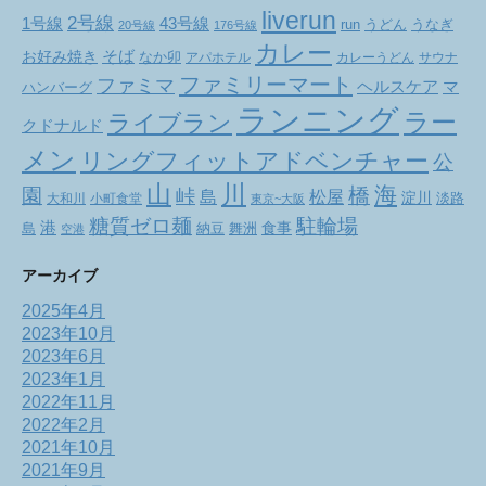
liverun
2号線
1号線
43号線
run
うどん
うなぎ
20号線
176号線
カレー
お好み焼き
そば
なか卯
アパホテル
カレーうどん
サウナ
ファミリーマート
ファミマ
ヘルスケア
マ
ハンバーグ
ランニング
ラー
ライブラン
クドナルド
メン
リングフィットアドベンチャー
公
山
川
海
橋
園
峠
松屋
島
淀川
大和川
小町食堂
淡路
東京~大阪
駐輪場
糖質ゼロ麺
港
食事
舞洲
島
納豆
空港
アーカイブ
2025年4月
2023年10月
2023年6月
2023年1月
2022年11月
2022年2月
2021年10月
2021年9月