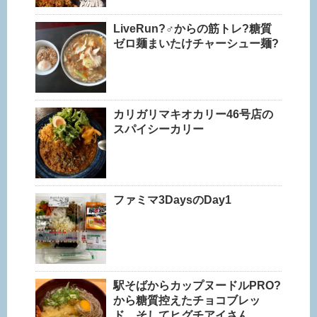
LiveRun?‍♂️からの筋トレ?糖質
ゼロ麺まいたけチャーシュー麺?
カリガリマキオカリー46号店の
スパイシーカリー
ファミマ3DaysのDay1
駅そばからカップヌードルPRO?
から糖質控えたチョコブレッ
ド、そしてヒグチアイさん