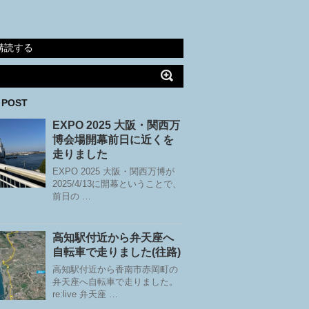
購読する
 POST
EXPO 2025 大阪・関西万
博会場開幕前日に近くを
走りました
EXPO 2025 大阪・関西万博が
2025/4/13に開幕ということで、
前日の …
高知駅付近から弁天座へ
自転車で走りました(往路)
高知駅付近から香南市赤岡町の
弁天座へ自転車で走りました。
re:live 弁天座 …