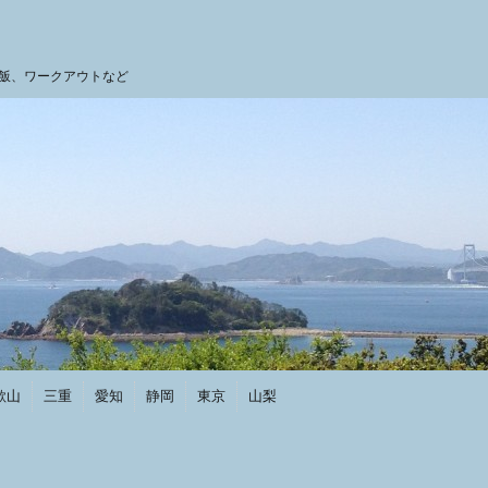
飯、ワークアウトなど
歌山
三重
愛知
静岡
東京
山梨