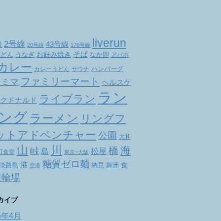
liverun
2号線
線
43号線
20号線
176号線
お好み焼き
そば
なか卯
うどん
うなぎ
アパホ
カレー
ハンバーグ
カレーうどん
サウナ
ファミリーマート
ァミマ
ヘルスケ
ラン
ライブラン
クドナルド
ング
ラーメン
リングフ
ットアドベンチャー
公園
大和
山
川
海
橋
峠
松屋
島
町食堂
東京~大阪
糖質ゼロ麺
港
食
舞洲
淡路島
納豆
空港
駐輪場
カイブ
5年4月