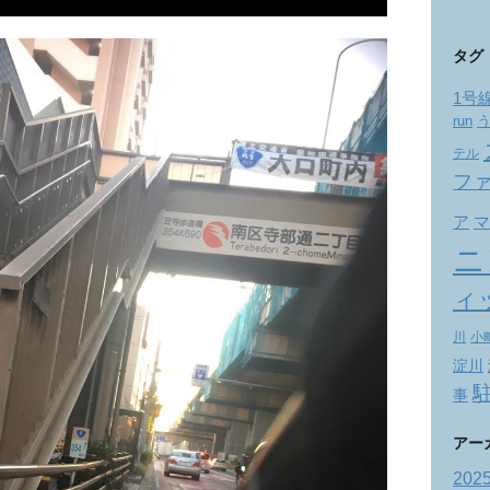
タグ
1号
run
テル
フ
ア
マ
ニ
ィ
川
小
淀川
事
アー
202