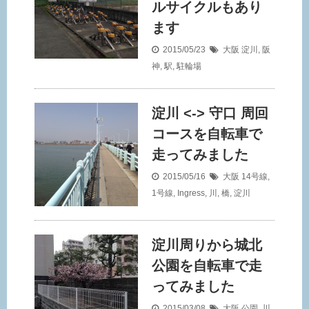
ルサイクルもあり
ます
2015/05/23
大阪
淀川
,
阪
神
,
駅
,
駐輪場
淀川 <-> 守口 周回
コースを自転車で
走ってみました
2015/05/16
大阪
14号線
,
1号線
,
Ingress
,
川
,
橋
,
淀川
淀川周りから城北
公園を自転車で走
ってみました
2015/03/08
大阪
公園
,
川
,