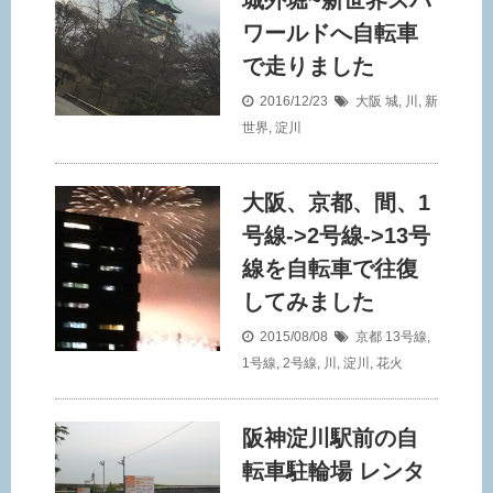
城外堀~新世界スパ
ワールドへ自転車
で走りました
2016/12/23
大阪
城
,
川
,
新
世界
,
淀川
大阪、京都、間、1
号線->2号線->13号
線を自転車で往復
してみました
2015/08/08
京都
13号線
,
1号線
,
2号線
,
川
,
淀川
,
花火
阪神淀川駅前の自
転車駐輪場 レンタ