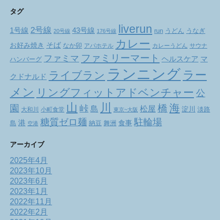
タグ
liverun
2号線
1号線
43号線
run
うどん
うなぎ
20号線
176号線
カレー
お好み焼き
そば
なか卯
アパホテル
カレーうどん
サウナ
ファミリーマート
ファミマ
ヘルスケア
マ
ハンバーグ
ランニング
ラー
ライブラン
クドナルド
メン
リングフィットアドベンチャー
公
山
川
海
橋
園
峠
松屋
島
淀川
大和川
小町食堂
淡路
東京~大阪
駐輪場
糖質ゼロ麺
港
食事
舞洲
島
納豆
空港
アーカイブ
2025年4月
2023年10月
2023年6月
2023年1月
2022年11月
2022年2月