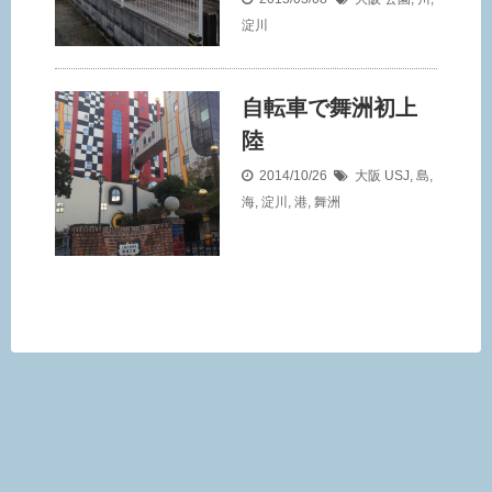
淀川
自転車で舞洲初上
陸
2014/10/26
大阪
USJ
,
島
,
海
,
淀川
,
港
,
舞洲