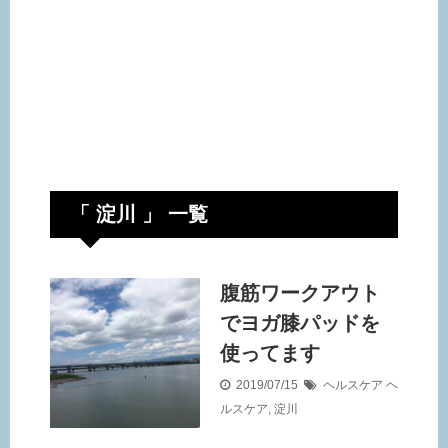
「 淀川 」 一覧
腹筋ワークアウト
でヨガ膝パッドを
使ってます
2019/07/15
ヘルスケア
ヘ
ルスケア
,
淀川