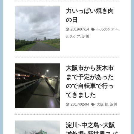
力いっぱい焼き肉
の日
2019/07/14
ヘルスケア
ヘ
ルスケア
,
淀川
大阪市から茨木市
まで予定があった
ので自転車で行っ
てきました
2017/02/04
大阪
橋
,
淀川
淀川~中之島~大阪