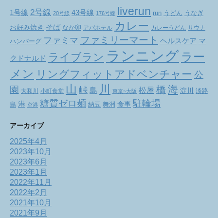
liverun
2号線
1号線
43号線
run
うどん
うなぎ
20号線
176号線
カレー
お好み焼き
そば
なか卯
アパホテル
カレーうどん
サウナ
ファミリーマート
ファミマ
ヘルスケア
マ
ハンバーグ
ランニング
ラー
ライブラン
クドナルド
メン
リングフィットアドベンチャー
公
山
川
海
橋
園
峠
松屋
島
淀川
大和川
小町食堂
淡路
東京~大阪
駐輪場
糖質ゼロ麺
港
食事
舞洲
島
納豆
空港
アーカイブ
2025年4月
2023年10月
2023年6月
2023年1月
2022年11月
2022年2月
2021年10月
2021年9月