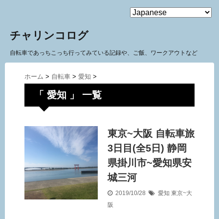
MENU
チャリンコログ
自転車であっちこっち行ってみている記録や、ご飯、ワークアウトなど
ホーム
>
自転車
>
愛知
>
「 愛知 」 一覧
東京~大阪 自転車旅
3日目(全5日) 静岡
県掛川市~愛知県安
城三河
2019/10/28
愛知
東京~大
阪