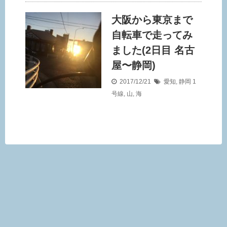
大阪から東京まで
自転車で走ってみ
ました(2日目 名古
屋〜静岡)
2017/12/21
愛知
,
静岡
1
号線
,
山
,
海