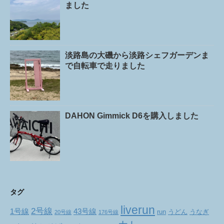
ました
淡路島の大磯から淡路シェフガーデンま
で自転車で走りました
DAHON Gimmick D6を購入しました
タグ
liverun
2号線
1号線
43号線
run
うどん
うなぎ
20号線
176号線