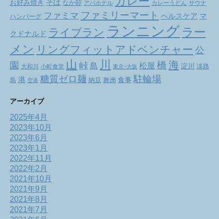
カレー
お好み焼き
そば
なか卯
アパホテル
カレーうどん
サウナ
ファミリーマート
ファミマ
ヘルスケア
マ
ハンバーグ
ランニング
ラー
ライブラン
クドナルド
メン
リングフィットアドベンチャー
公
山
川
海
橋
園
峠
松屋
島
淀川
大和川
小町食堂
淡路
東京~大阪
駐輪場
糖質ゼロ麺
港
食事
舞洲
島
納豆
空港
アーカイブ
2025年4月
2023年10月
2023年6月
2023年1月
2022年11月
2022年2月
2021年10月
2021年9月
2021年8月
2021年7月