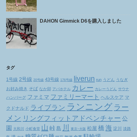
DAHON Gimmick D6を購入しました
タグ
liverun
2号線
1号線
43号線
run
うどん
うなぎ
20号線
176号線
カレー
お好み焼き
そば
なか卯
アパホテル
カレーうどん
サウナ
ファミリーマート
ファミマ
ヘルスケア
マ
ハンバーグ
ランニング
ラー
ライブラン
クドナルド
メン
リングフィットアドベンチャー
公
山
川
海
橋
園
峠
松屋
島
淀川
大和川
小町食堂
淡路
東京~大阪
駐輪場
糖質ゼロ麺