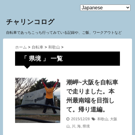
MENU
チャリンコログ
自転車であっちこっち行ってみている記録や、ご飯、ワークアウトなど
ホーム
>
自転車
>
和歌山
>
「 県境 」 一覧
潮岬~大阪を自転車
で走りました。本
州最南端を目指し
て。帰り道編。
2015/12/28
和歌山
,
大阪
山
,
川
,
海
,
県境