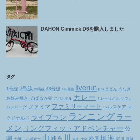
DAHON Gimmick D6を購入しました
タグ
liverun
2号線
1号線
43号線
run
うどん
うなぎ
20号線
176号線
カレー
お好み焼き
そば
なか卯
アパホテル
カレーうどん
サウナ
ファミリーマート
ファミマ
ヘルスケア
マ
ハンバーグ
ランニング
ラー
ライブラン
クドナルド
メン
リングフィットアドベンチャー
公
山
川
海
橋
園
峠
松屋
島
淀川
大和川
小町食堂
淡路
東京~大阪