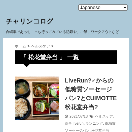
MENU
チャリンコログ
自転車であっちこっち行ってみている記録や、ご飯、ワークアウトなど
ホーム
>
ヘルスケア
>
「 松花堂弁当 」 一覧
LiveRun?‍♂️からの
低糖質ソーセージ
パン?とCUIMOTTE
松花堂弁当?
2021/07/13
ヘルスケア
,
食事
liverun
,
ランニング
,
低糖質
ソーセージパン
,
松花堂弁当