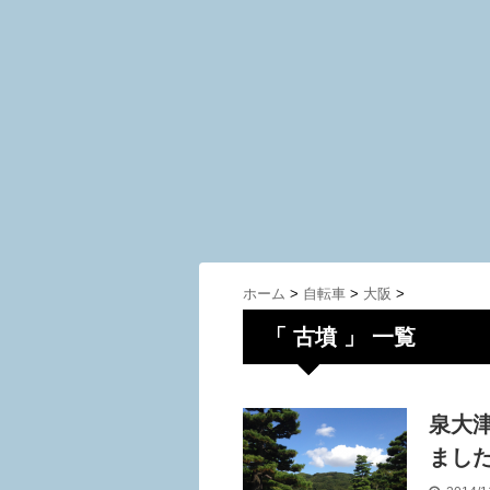
ホーム
>
自転車
>
大阪
>
「 古墳 」 一覧
泉大
まし