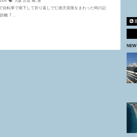
1/04
大阪
古墳
,
橋
,
港
で自転車で南下して折り返しで仁徳天皇陵をまわった時の記
距離 7 …
NEW