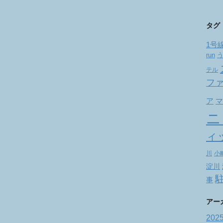
タグ
1号
run
テル
フ
ア
マ
ニ
ィ
川
小
淀川
事
アー
202