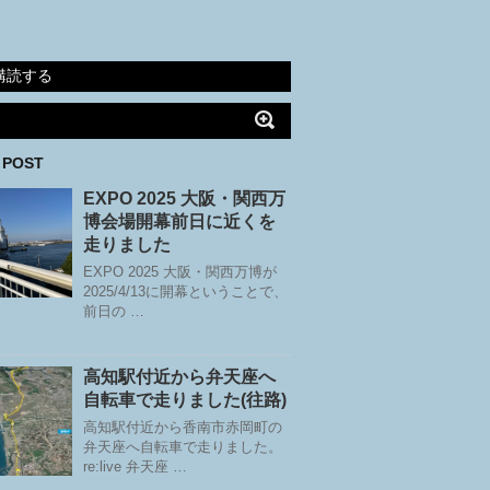
購読する
 POST
EXPO 2025 大阪・関西万
博会場開幕前日に近くを
走りました
EXPO 2025 大阪・関西万博が
2025/4/13に開幕ということで、
前日の …
高知駅付近から弁天座へ
自転車で走りました(往路)
高知駅付近から香南市赤岡町の
弁天座へ自転車で走りました。
re:live 弁天座 …