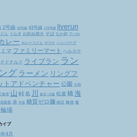
liverun
2号線
線
43号線
20号線
176号線
お好み焼き
そば
なか卯
うどん
うなぎ
アパホ
カレー
ハンバーグ
カレーうどん
サウナ
ファミリーマート
ァミマ
ヘルスケ
ラン
ライブラン
クドナルド
ング
ラーメン
リングフ
ットアドベンチャー
公園
大和
山
川
海
橋
峠
松屋
島
町食堂
東京~大阪
糖質ゼロ麺
港
食
舞洲
淡路島
納豆
空港
駐輪場
カイブ
5年4月