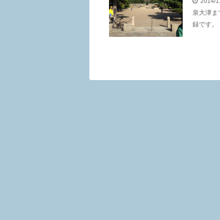
2014/1
泉大津ま
録です。 