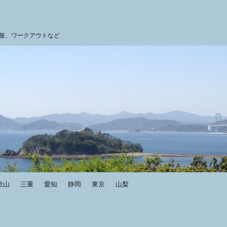
飯、ワークアウトなど
歌山
三重
愛知
静岡
東京
山梨