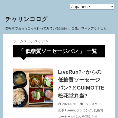
MENU
チャリンコログ
自転車であっちこっち行ってみている記録や、ご飯、ワークアウトなど
ホーム
>
ヘルスケア
>
「 低糖質ソーセージパン 」 一覧
LiveRun?‍♂️からの
低糖質ソーセージ
パン?とCUIMOTTE
松花堂弁当?
2021/07/13
ヘルスケア
,
食事
liverun
,
ランニング
,
低糖質
ソーセージパン
,
松花堂弁当