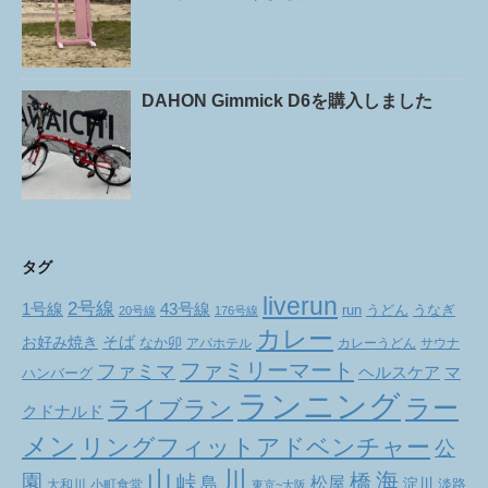
DAHON Gimmick D6を購入しました
タグ
liverun
2号線
1号線
43号線
run
うどん
うなぎ
20号線
176号線
カレー
お好み焼き
そば
なか卯
アパホテル
カレーうどん
サウナ
ファミリーマート
ファミマ
ヘルスケア
マ
ハンバーグ
ランニング
ラー
ライブラン
クドナルド
メン
リングフィットアドベンチャー
公
山
川
海
橋
園
峠
松屋
島
淀川
大和川
小町食堂
淡路
東京~大阪