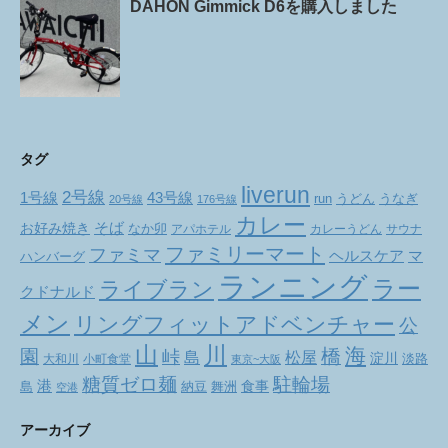
DAHON Gimmick D6を購入しました
タグ
liverun
2号線
1号線
43号線
run
うどん
うなぎ
20号線
176号線
カレー
お好み焼き
そば
なか卯
アパホテル
カレーうどん
サウナ
ファミリーマート
ファミマ
ヘルスケア
マ
ハンバーグ
ランニング
ラー
ライブラン
クドナルド
メン
リングフィットアドベンチャー
公
山
川
海
橋
園
峠
松屋
島
淀川
大和川
小町食堂
淡路
東京~大阪
駐輪場
糖質ゼロ麺
港
食事
舞洲
島
納豆
空港
アーカイブ