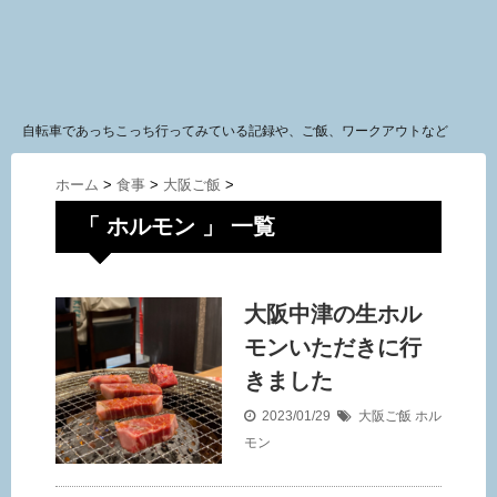
自転車であっちこっち行ってみている記録や、ご飯、ワークアウトなど
ホーム
>
食事
>
大阪ご飯
>
「 ホルモン 」 一覧
大阪中津の生ホル
モンいただきに行
きました
2023/01/29
大阪ご飯
ホル
モン