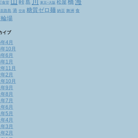
山
川
海
橋
峠
松屋
島
町食堂
東京~大阪
糖質ゼロ麺
港
食
舞洲
淡路島
納豆
空港
駐輪場
カイブ
5年4月
3年10月
3年6月
3年1月
2年11月
2年2月
1年10月
1年9月
1年8月
1年7月
1年6月
1年5月
1年4月
1年3月
1年2月