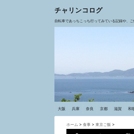
チャリンコログ
自転車であっちこっち行ってみている記録や、ご
大阪
兵庫
奈良
京都
滋賀
和
ホーム
>
食事
>
東京ご飯
>