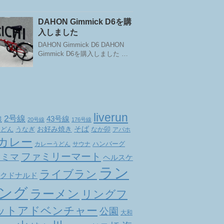
DAHON Gimmick D6を購
入しました
DAHON Gimmick D6 DAHON
Gimmick D6を購入しました …
liverun
2号線
線
43号線
20号線
176号線
お好み焼き
そば
なか卯
うどん
うなぎ
アパホ
カレー
ハンバーグ
カレーうどん
サウナ
ファミリーマート
ァミマ
ヘルスケ
ラン
ライブラン
クドナルド
ング
ラーメン
リングフ
ットアドベンチャー
公園
大和