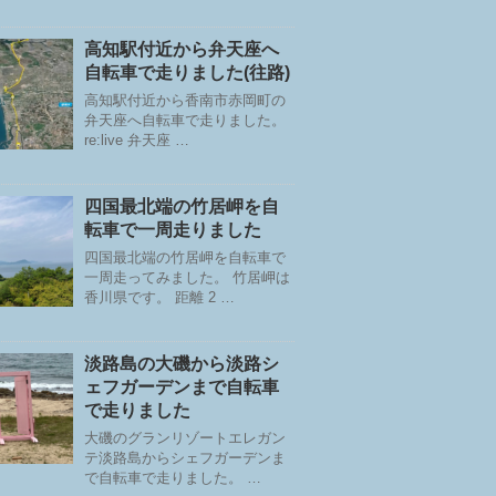
高知駅付近から弁天座へ
自転車で走りました(往路)
高知駅付近から香南市赤岡町の
弁天座へ自転車で走りました。
re:live 弁天座 …
四国最北端の竹居岬を自
転車で一周走りました
四国最北端の竹居岬を自転車で
一周走ってみました。 竹居岬は
香川県です。 距離 2 …
淡路島の大磯から淡路シ
ェフガーデンまで自転車
で走りました
大磯のグランリゾートエレガン
テ淡路島からシェフガーデンま
で自転車で走りました。 …