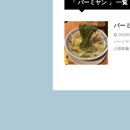
「 バーミヤン 」 一覧
バー
2023/0
バーミヤ
の翡翠麺