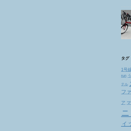
タグ
1号
run
テル
フ
ア
マ
ニ
ィ