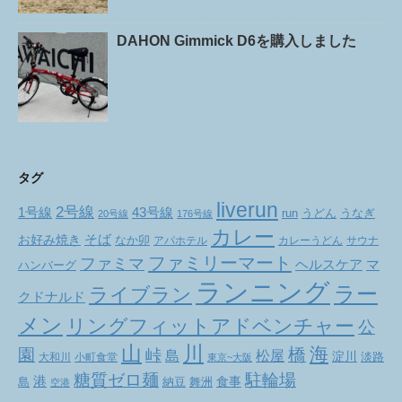
DAHON Gimmick D6を購入しました
タグ
liverun
2号線
1号線
43号線
run
うどん
うなぎ
20号線
176号線
カレー
お好み焼き
そば
なか卯
アパホテル
カレーうどん
サウナ
ファミリーマート
ファミマ
ヘルスケア
マ
ハンバーグ
ランニング
ラー
ライブラン
クドナルド
メン
リングフィットアドベンチャー
公
山
川
海
橋
園
峠
松屋
島
淀川
大和川
小町食堂
淡路
東京~大阪
駐輪場
糖質ゼロ麺
港
食事
舞洲
島
納豆
空港