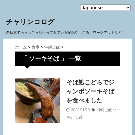
MENU
チャリンコログ
自転車であっちこっち行ってみている記録や、ご飯、ワークアウトなど
ホーム
>
食事
>
沖縄ご飯
>
「 ソーキそば 」 一覧
そば処こどらでジ
ャンボソーキそば
を食べました
2023/01/29
沖縄ご飯
ソー
キそば
,
麺