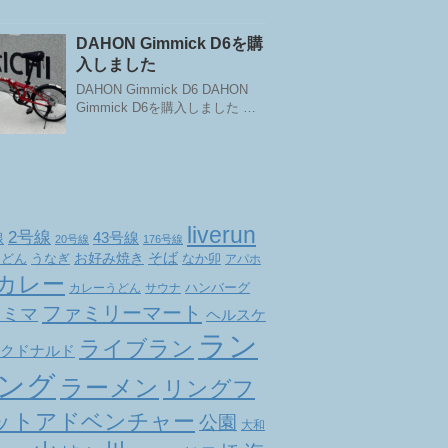
DAHON Gimmick D6を購
入しました
DAHON Gimmick D6 DAHON
Gimmick D6を購入しました …
liverun
2号線
線
43号線
20号線
176号線
お好み焼き
そば
なか卯
うどん
うなぎ
アパホ
カレー
ハンバーグ
カレーうどん
サウナ
ファミリーマート
ァミマ
ヘルスケ
ラン
ライブラン
クドナルド
ング
ラーメン
リングフ
ットアドベンチャー
公園
大和