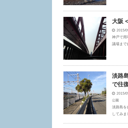
大阪 
2015/0
神戸で用
議場まで
淡路島
で往
2015/0
公園
淡路島を
してみま