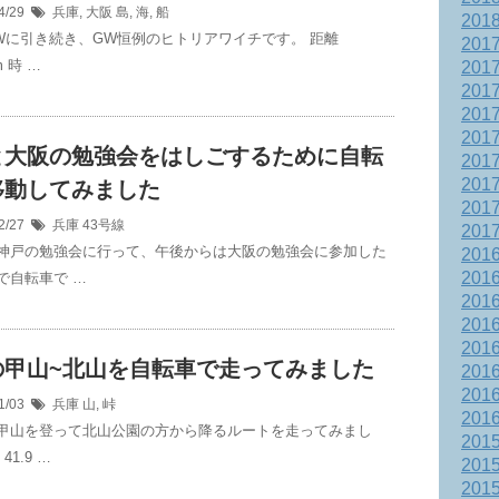
4/29
兵庫
,
大阪
島
,
海
,
船
201
Wに引き続き、GW恒例のヒトリアワイチです。 距離
201
m 時 …
201
201
201
201
と大阪の勉強会をはしごするために自転
201
201
移動してみました
201
2/27
兵庫
43号線
201
神戸の勉強会に行って、午後からは大阪の勉強会に参加した
201
201
で自転車で …
201
201
201
の甲山~北山を自転車で走ってみました
201
201
1/03
兵庫
山
,
峠
201
甲山を登って北山公園の方から降るルートを走ってみまし
201
41.9 …
201
201