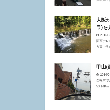
大阪
ラ)
2016/0
関西テレ
う事で見
甲山(
2016/0
自転車で
53.14Km