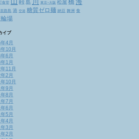
山
川
海
橋
峠
松屋
島
町食堂
東京~大阪
糖質ゼロ麺
港
食
舞洲
淡路島
納豆
空港
駐輪場
カイブ
5年4月
3年10月
3年6月
3年1月
2年11月
2年2月
1年10月
1年9月
1年8月
1年7月
1年6月
1年5月
1年4月
1年3月
1年2月