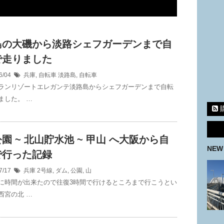
島の大磯から淡路シェフガーデンまで自
で走りました
6/04
兵庫
,
自転車
淡路島
,
自転車
ランリゾートエレガンテ淡路島からシェフガーデンまで自転
ました。 …
園 ~ 北山貯水池 ~ 甲山 へ大阪から自
NEW
で行った記録
7/17
兵庫
2号線
,
ダム
,
公園
,
山
に時間が出来たので往復3時間で行けるところまで行こうとい
西宮の北 …