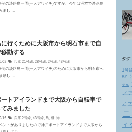
恒例の淡路島一周(一人アワイチ)ですが、今年は洲本で淡路島
みまし …
島に行くために大阪市から明石市まで自
で移動する
タグ
5/02
兵庫
21号線
,
28号線
,
2号線
,
43号線
恒例の淡路島一周(一人アワイチ)のために大阪市から明石市へ
1号
移動し …
run
テル
フ
ポートアイランドまで大阪から自転車で
ア
マ
してみました
ニ
9/16
兵庫
2号線
,
43号線
,
島
,
橋
,
港
ィ
ベントがありましたので神戸ポートアイランドまで大阪から
往復してみ …