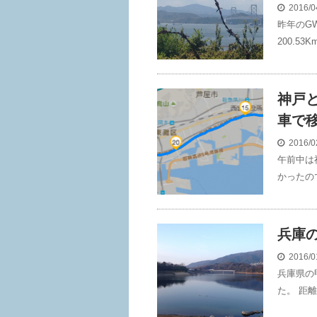
2016/0
昨年のG
200.53K
神戸
車で
2016/0
午前中は
かったの
兵庫
2016/0
兵庫県の
た。 距離 