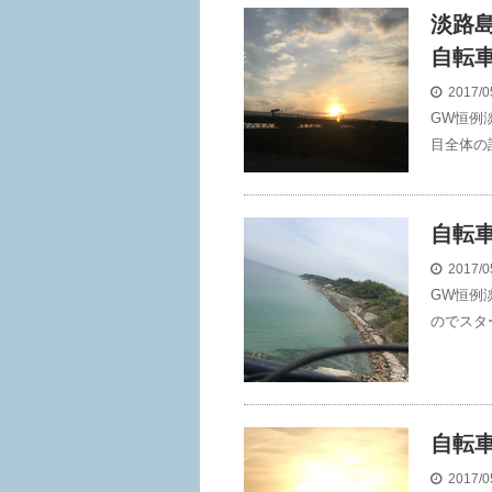
淡路
自転
2017/0
GW恒例
目全体の
自転車
2017/0
GW恒例
のでスタ
自転車
2017/0