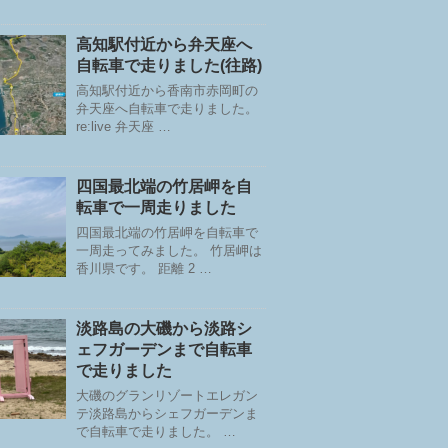
高知駅付近から弁天座へ
自転車で走りました(往路)
高知駅付近から香南市赤岡町の
弁天座へ自転車で走りました。
re:live 弁天座 …
四国最北端の竹居岬を自
転車で一周走りました
四国最北端の竹居岬を自転車で
一周走ってみました。 竹居岬は
香川県です。 距離 2 …
淡路島の大磯から淡路シ
ェフガーデンまで自転車
で走りました
大磯のグランリゾートエレガン
テ淡路島からシェフガーデンま
で自転車で走りました。 …