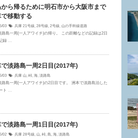
島から帰るために明石市から大阪市まで
車で移動する
5/03
兵庫
21号線
,
28号線
,
2号線
,
山の手幹線道路
淡路島一周(一人アワイチ)の帰り。 この距離などの記録は2日
記録 …
で淡路島一周2日目(2017年)
5/03
兵庫
山
,
峠
,
海
,
淡路島
淡路島一周(一人アワイチ)の2日目です。 洲本で淡路島泊した
ート …
で淡路島一周1日目(2017年)
5/02
兵庫
28号線
,
山
,
峠
,
島
,
海
,
淡路島