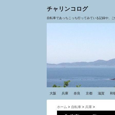
チャリンコログ
自転車であっちこっち行ってみている記録や、ご
大阪
兵庫
奈良
京都
滋賀
和
ホーム
>
自転車
>
兵庫
>