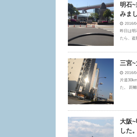
明石
みま
2016/0
昨日は明
たら、盗
三宮~
2016/0
片道30
た。 距離 
大阪
した