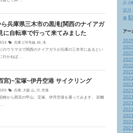
川
小
淀川
事
から兵庫県三木市の黒滝(関西のナイアガ
アー
を見に自転車で行って来てみました
202
8/14
兵庫
176号線
,
峠
,
滝
202
ビのウラマヨで関西のナイアガラが兵庫の三木市にあるとい
202
に行かねば …
202
202
202
202
西宮)~宝塚~伊丹空港 サイクリング
202
5/03
兵庫
,
大阪
山
,
川
,
空港
202
202
尼崎から西宮の甲山、宝塚、伊丹空港を通ってみます。 距離
202
 …
202
202
202
202