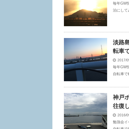
毎年GW
泊にして
淡路
転車
2017/0
毎年GW
自転車で
神戸
往復
2016/0
勉強会イ
自転車で