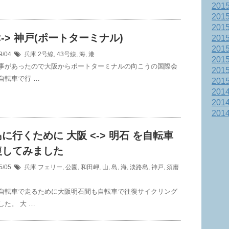
201
201
201
<-> 神戸(ポートターミナル)
201
201
9/04
兵庫
2号線
,
43号線
,
海
,
港
201
事があったので大阪からポートターミナルの向こうの国際会
201
自転車で行 …
201
201
201
201
に行くために 大阪 <-> 明石 を自転車
復してみました
5/05
兵庫
フェリー
,
公園
,
和田岬
,
山
,
島
,
海
,
淡路島
,
神戸
,
須磨
自転車で走るために大阪明石間も自転車で往復サイクリング
した。 大 …