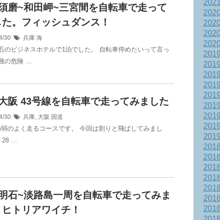
202
~須磨~和田岬~三宮間を自転車で走って
202
した。フィッシュダンス！
202
202
4/30
兵庫
海
202
石のビジネスホテルで1泊でした。 自転車停めたいって言っ
201
難の危険 …
201
201
201
201
大阪 43号線を自転車で走ってみました
201
201
4/30
兵庫
,
大阪
国道
201
km弱のよく走るコースです。 今回は割りと飛ばしてみまし
201
28 …
201
201
201
201
201
~明石~淡路島一周を自転車で走ってみま
201
。ヒトリアワイチ！
201
201