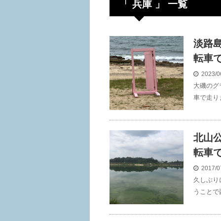
「 兵庫 」 一覧
淡路
転車
2023/0
大磯のグ
車で走り
北山公
転車
2017/0
久しぶり
うことで