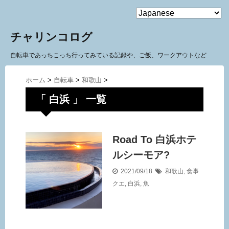
MENU
チャリンコログ
自転車であっちこっち行ってみている記録や、ご飯、ワークアウトなど
ホーム
>
自転車
>
和歌山
>
「 白浜 」 一覧
Road To 白浜ホテ
ルシーモア?
2021/09/18
和歌山
,
食事
クエ
,
白浜
,
魚