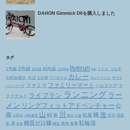
DAHON Gimmick D6を購入しました
タグ
liverun
2号線
1号線
43号線
run
うどん
うなぎ
20号線
176号線
カレー
お好み焼き
そば
なか卯
アパホテル
カレーうどん
サウナ
ファミリーマート
ファミマ
ヘルスケア
マ
ハンバーグ
ランニング
ラー
ライブラン
クドナルド
メン
リングフィットアドベンチャー
公
山
川
海
橋
園
峠
松屋
島
淀川
大和川
小町食堂
淡路
東京~大阪
駐輪場
糖質ゼロ麺
港
食事
舞洲
島
納豆
空港