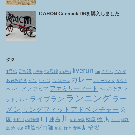
DAHON Gimmick D6を購入しました
タグ
liverun
2号線
1号線
43号線
run
うどん
うなぎ
20号線
176号線
カレー
お好み焼き
そば
なか卯
アパホテル
カレーうどん
サウナ
ファミリーマート
ファミマ
ヘルスケア
マ
ハンバーグ
ランニング
ラー
ライブラン
クドナルド
メン
リングフィットアドベンチャー
公
山
川
海
橋
園
峠
松屋
島
淀川
大和川
小町食堂
淡路
東京~大阪
駐輪場
糖質ゼロ麺
港
食事
舞洲
島
納豆
空港