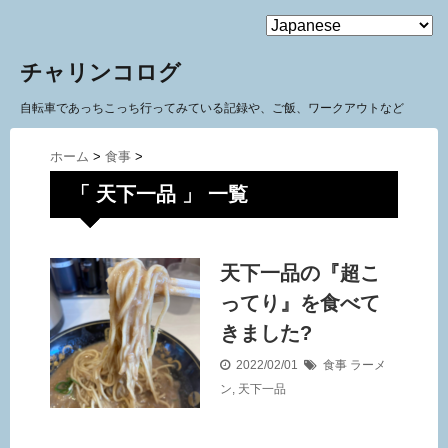
MENU
チャリンコログ
自転車であっちこっち行ってみている記録や、ご飯、ワークアウトなど
ホーム
>
食事
>
「 天下一品 」 一覧
天下一品の『超こ
ってり』を食べて
きました?
2022/02/01
食事
ラーメ
ン
,
天下一品