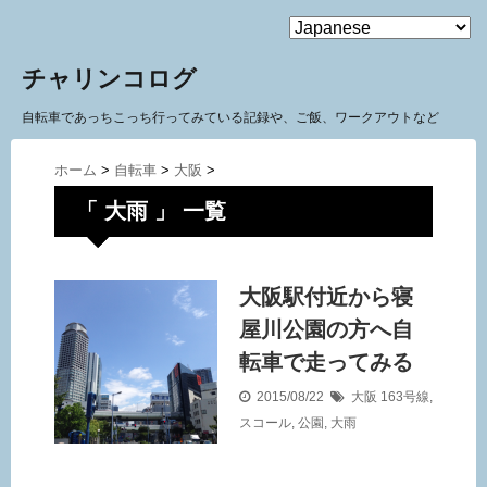
MENU
チャリンコログ
自転車であっちこっち行ってみている記録や、ご飯、ワークアウトなど
ホーム
>
自転車
>
大阪
>
「 大雨 」 一覧
大阪駅付近から寝
屋川公園の方へ自
転車で走ってみる
2015/08/22
大阪
163号線
,
スコール
,
公園
,
大雨