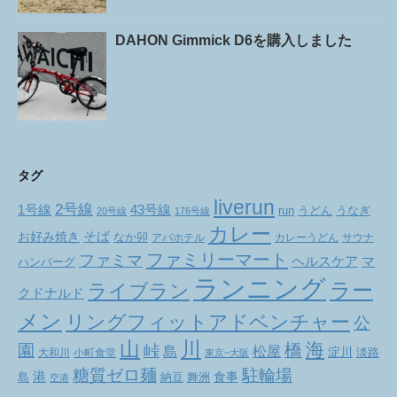
DAHON Gimmick D6を購入しました
タグ
liverun
2号線
1号線
43号線
run
うどん
うなぎ
20号線
176号線
カレー
お好み焼き
そば
なか卯
アパホテル
カレーうどん
サウナ
ファミリーマート
ファミマ
ヘルスケア
マ
ハンバーグ
ランニング
ラー
ライブラン
クドナルド
メン
リングフィットアドベンチャー
公
山
川
海
橋
園
峠
松屋
島
淀川
大和川
小町食堂
淡路
東京~大阪
駐輪場
糖質ゼロ麺
港
食事
舞洲
島
納豆
空港