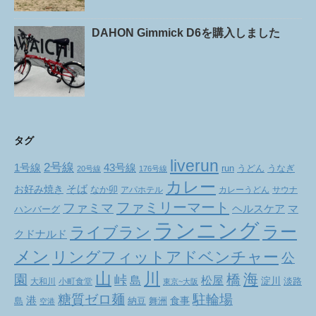
DAHON Gimmick D6を購入しました
タグ
liverun
2号線
1号線
43号線
run
うどん
うなぎ
20号線
176号線
カレー
お好み焼き
そば
なか卯
アパホテル
カレーうどん
サウナ
ファミリーマート
ファミマ
ヘルスケア
マ
ハンバーグ
ランニング
ラー
ライブラン
クドナルド
メン
リングフィットアドベンチャー
公
山
川
海
橋
園
峠
松屋
島
淀川
大和川
小町食堂
淡路
東京~大阪
駐輪場
糖質ゼロ麺
港
食事
舞洲
島
納豆
空港