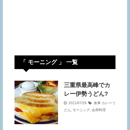
「 モーニング 」 一覧
三重県最高峰でカ
レー伊勢うどん?
2021/07/29
食事
カレーう
どん
,
モーニング
,
会席料理