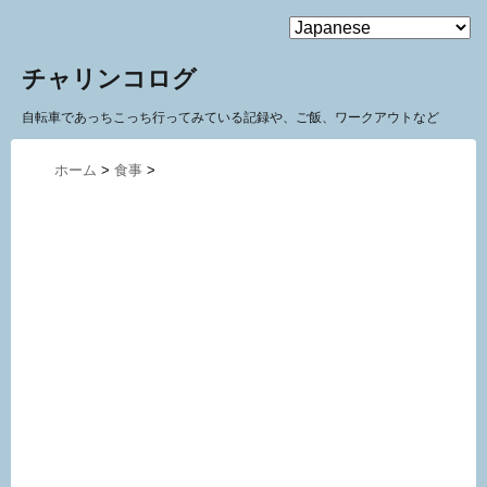
MENU
チャリンコログ
自転車であっちこっち行ってみている記録や、ご飯、ワークアウトなど
ホーム
>
食事
>