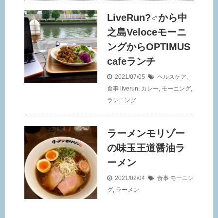
LiveRun?‍♂️から中
之島Veloceモーニ
ングからOPTIMUS
cafeランチ
2021/07/05
ヘルスケア
,
食事
liverun
,
カレー
,
モーニング
,
ランニング
ラーメンモリゾー
の味玉王道醤油ラ
ーメン
2021/02/04
食事
モーニン
グ
,
ラーメン