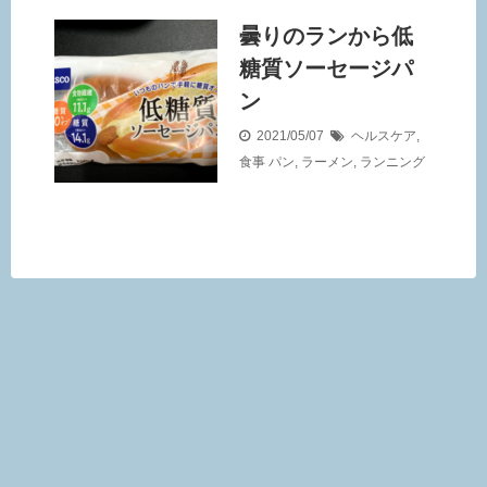
曇りのランから低
糖質ソーセージパ
ン
2021/05/07
ヘルスケア
,
食事
パン
,
ラーメン
,
ランニング