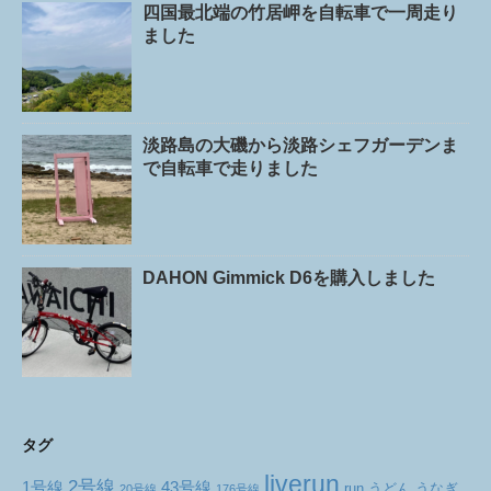
四国最北端の竹居岬を自転車で一周走り
ました
淡路島の大磯から淡路シェフガーデンま
で自転車で走りました
DAHON Gimmick D6を購入しました
タグ
liverun
2号線
1号線
43号線
run
うどん
うなぎ
20号線
176号線