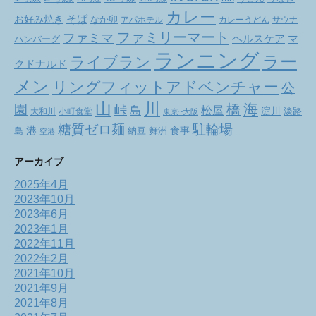
カレー
お好み焼き
そば
なか卯
アパホテル
カレーうどん
サウナ
ファミリーマート
ファミマ
ヘルスケア
マ
ハンバーグ
ランニング
ラー
ライブラン
クドナルド
メン
リングフィットアドベンチャー
公
山
川
海
橋
園
峠
松屋
島
淀川
大和川
小町食堂
淡路
東京~大阪
駐輪場
糖質ゼロ麺
港
食事
舞洲
島
納豆
空港
アーカイブ
2025年4月
2023年10月
2023年6月
2023年1月
2022年11月
2022年2月
2021年10月
2021年9月
2021年8月