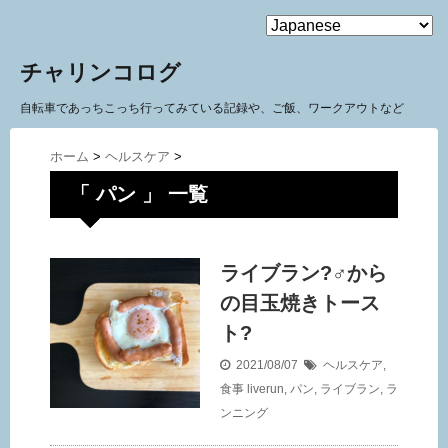
MENU
チャリンコログ
自転車であっちこっち行ってみている記録や、ご飯、ワークアウトなど
ホーム
>
ヘルスケア
>
「 パン 」 一覧
ライブラン?‍♂️から
の目玉焼きトース
ト?
2021/08/07
ヘルスケア
,
食事
liverun
,
パン
,
ライブラン
,
ラ
ンニング